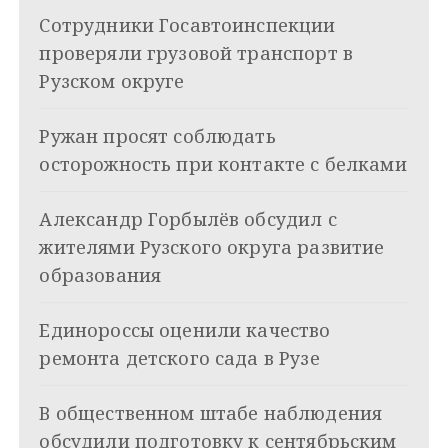
и
k
Сотрудники Госавтоинспекции
i
г
проверяли грузовой транспорт в
а
Рузском округе
ц
Ружан просят соблюдать
и
осторожность при контакте с белками
я
Александр Горбылёв обсудил с
п
жителями Рузского округа развитие
о
образования
з
Единороссы оценили качество
а
ремонта детского сада в Рузе
п
и
В общественном штабе наблюдения
обсудили подготовку к сентябрьским