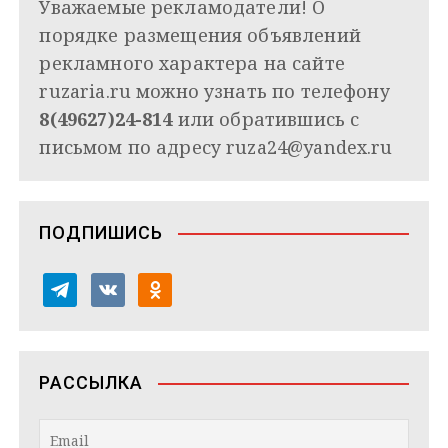
Уважаемые рекламодатели! О
порядке размещения объявлений
рекламного характера на сайте
ruzaria.ru можно узнать по телефону
8(49627)24-814
или обратившись с
письмом по адресу
ruza24@yandex.ru
ПОДПИШИСЬ
t
v
o
e
k
d
l
o
n
e
n
o
РАССЫЛКА
g
t
k
r
a
l