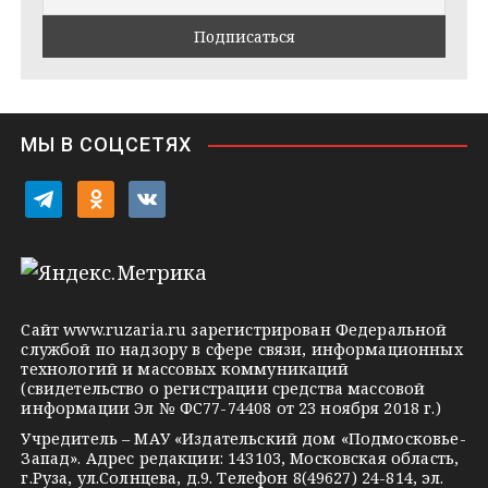
a
k
a
m
t
s
e
s
n
i
МЫ В СОЦСЕТЯХ
k
i
t
o
v
e
d
k
l
n
o
e
o
n
g
k
t
Сайт
www.ruzaria.ru
зарегистрирован Федеральной
r
l
a
службой по надзору в сфере связи, информационных
технологий и массовых коммуникаций
a
a
k
(свидетельство о регистрации средства массовой
m
s
t
информации Эл № ФС77-74408 от 23 ноября 2018 г.)
s
e
Учредитель – МАУ «Издательский дом «Подмосковье-
Запад». Адрес редакции: 143103, Московская область,
n
г.Руза, ул.Солнцева, д.9. Телефон 8(49627) 24-814, эл.