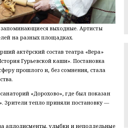
и запоминающиеся выходные. Артисты
елей на разных площадках.
тарший актёрский состав театра «Вера»
стория Гурьевской каши». Постановка
сферу прошлого и, без сомнения, стала
ства.
 санаторий «Дорохово», где был показан
». Зрители тепло приняли постановку —
 за аплодисменты, улыбки и неподдельные