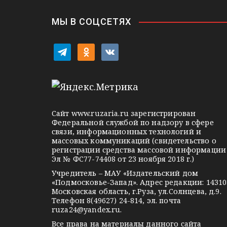
и
k
i
г
МЫ В СОЦСЕТЯХ
а
t
o
v
ц
e
d
k
l
n
o
и
e
o
n
я
g
k
t
Сайт
www.ruzaria.ru
зарегистрирован
п
r
l
a
Федеральной службой по надзору в сфере
связи, информационных технологий и
a
a
k
о
массовых коммуникаций (свидетельство о
m
s
t
регистрации средства массовой информации
з
Эл № ФС77-74408 от 23 ноября 2018 г.)
s
e
Учредитель – МАУ «Издательский дом
а
n
«Подмосковье-Запад». Адрес редакции: 14310
i
Московская область, г.Руза, ул.Солнцева, д.9.
п
Телефон 8(49627) 24-814, эл. почта
k
ruza24@yandex.ru
.
и
i
Все права на материалы данного сайта