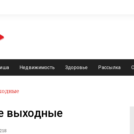
иша
Недвижимость
Здоровье
Рассылка
ыходные
ие выходные
218