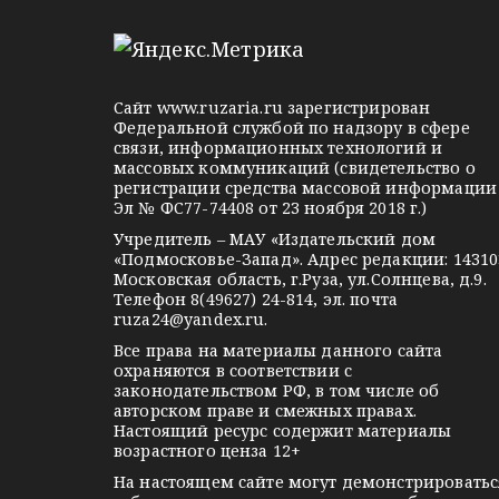
e
d
k
м
l
n
o
e
o
n
g
k
t
Сайт
www.ruzaria.ru
зарегистрирован
r
l
a
Федеральной службой по надзору в сфере
связи, информационных технологий и
a
a
k
массовых коммуникаций (свидетельство о
m
s
t
регистрации средства массовой информации
Эл № ФС77-74408 от 23 ноября 2018 г.)
s
e
Учредитель – МАУ «Издательский дом
n
«Подмосковье-Запад». Адрес редакции: 14310
i
Московская область, г.Руза, ул.Солнцева, д.9.
Телефон 8(49627) 24-814, эл. почта
k
ruza24@yandex.ru
.
i
Все права на материалы данного сайта
охраняются в соответствии с
законодательством РФ, в том числе об
авторском праве и смежных правах.
Настоящий ресурс содержит материалы
возрастного ценза 12+
На настоящем сайте могут демонстрироватьс