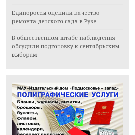
з
Единороссы оценили качество
а
ремонта детского сада в Рузе
п
и
В общественном штабе наблюдения
обсудили подготовку к сентябрьским
с
выборам
я
м