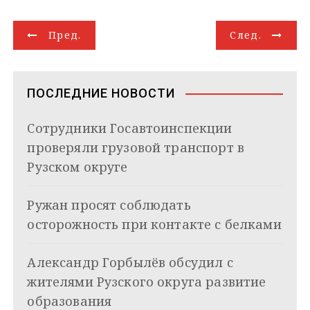
e
o
t
e
k
g
i
р
g
k
s
r
e
g
l
а
Н
r
l
A
d
e
в
Пред.
След.
a
a
p
I
r
и
а
m
s
p
n
т
s
ь
в
n
ПОСЛЕДНИЕ НОВОСТИ
i
и
k
Сотрудники Госавтоинспекции
i
г
проверяли грузовой транспорт в
а
Рузском округе
ц
Ружан просят соблюдать
и
осторожность при контакте с белками
я
Александр Горбылёв обсудил с
п
жителями Рузского округа развитие
о
образования