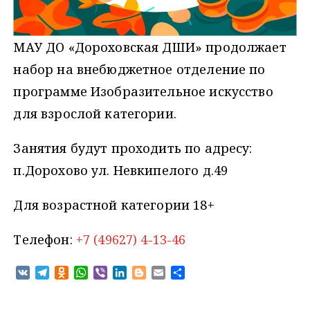
МАУ ДО «Дороховская ДШИ» продолжает
набор на внебюджетное отделение по
программе Изобразительное искусство
для взрослой категории.
Занятия будут проходить по адресу:
п.Дорохово ул. Невкипелого д.49
Для возрастной категории 18+
Телефон:
+7 (49627) 4-13-46
V
T
O
W
V
L
B
E
О
K
e
d
h
i
i
l
m
т
l
n
a
b
n
o
a
п