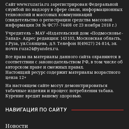
g
k
t
Сайт
www.ruzaria.ru
зарегистрирован Федеральной
r
l
a
службой по надзору в сфере связи, информационных
технологий и массовых коммуникаций
a
a
k
(свидетельство о регистрации средства массовой
m
s
t
информации Эл № ФС77-74408 от 23 ноября 2018 г.)
s
e
Учредитель – МАУ «Издательский дом «Подмосковье-
Запад». Адрес редакции: 143103, Московская область,
n
г.Руза, ул.Солнцева, д.9. Телефон 8(49627) 24-814, эл.
i
почта
ruza24@yandex.ru
.
k
Все права на материалы данного сайта охраняются в
соответствии с законодательством РФ, в том числе об
i
авторском праве и смежных правах.
Настоящий ресурс содержит материалы возрастного
ценза 12+
На настоящем сайте могут демонстрироваться
табачные изделия и процесс потребления табака.
Курение вредит вашему здоровью.
НАВИГАЦИЯ ПО САЙТУ
Новости