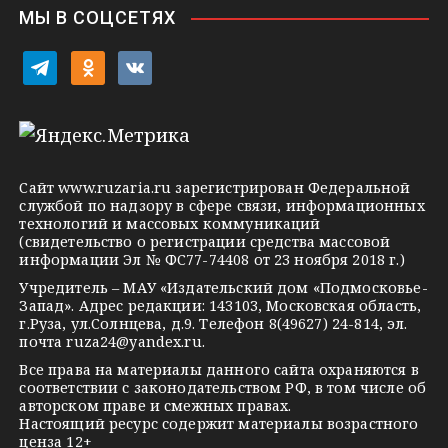
i
МЫ В СОЦСЕТЯХ
k
i
t
o
v
e
d
k
l
n
o
e
o
n
g
k
t
Сайт
www.ruzaria.ru
зарегистрирован Федеральной
r
l
a
службой по надзору в сфере связи, информационных
технологий и массовых коммуникаций
a
a
k
(свидетельство о регистрации средства массовой
m
s
t
информации Эл № ФС77-74408 от 23 ноября 2018 г.)
s
e
Учредитель – МАУ «Издательский дом «Подмосковье-
Запад». Адрес редакции: 143103, Московская область,
n
г.Руза, ул.Солнцева, д.9. Телефон 8(49627) 24-814, эл.
i
почта
ruza24@yandex.ru
.
k
Все права на материалы данного сайта охраняются в
соответствии с законодательством РФ, в том числе об
i
авторском праве и смежных правах.
Настоящий ресурс содержит материалы возрастного
ценза 12+