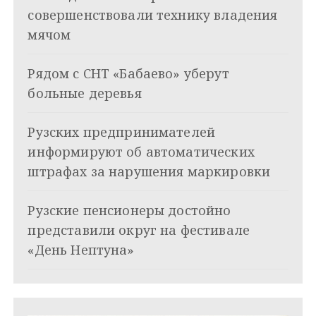
и
совершенствовали технику владения
я
мячом
п
Рядом с СНТ «Бабаево» уберут
о
больные деревья
з
Рузских предпринимателей
а
информируют об автоматических
п
штрафах за нарушения маркировки
и
Рузские пенсионеры достойно
с
представили округ на фестивале
я
«День Нептуна»
м