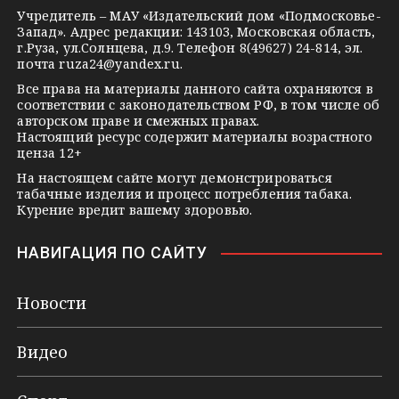
s
e
Учредитель – МАУ «Издательский дом «Подмосковье-
Запад». Адрес редакции: 143103, Московская область,
n
г.Руза, ул.Солнцева, д.9. Телефон 8(49627) 24-814, эл.
i
почта
ruza24@yandex.ru
.
k
Все права на материалы данного сайта охраняются в
соответствии с законодательством РФ, в том числе об
i
авторском праве и смежных правах.
Настоящий ресурс содержит материалы возрастного
ценза 12+
На настоящем сайте могут демонстрироваться
табачные изделия и процесс потребления табака.
Курение вредит вашему здоровью.
НАВИГАЦИЯ ПО САЙТУ
Новости
Видео