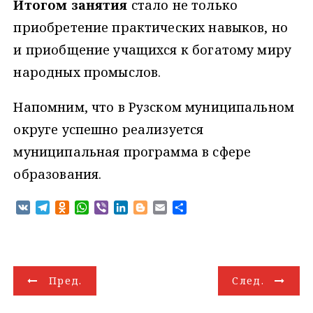
Итогом занятия
стало не только
приобретение практических навыков, но
и приобщение учащихся к богатому миру
народных промыслов.
Напомним, что в Рузском муниципальном
округе успешно реализуется
муниципальная программа в сфере
образования.
V
T
O
W
V
L
B
E
О
K
e
d
h
i
i
l
m
т
l
n
a
b
n
o
a
п
e
o
t
e
k
g
i
р
g
k
s
r
e
g
l
а
Н
r
l
A
d
e
в
Пред.
След.
a
a
p
I
r
и
а
m
s
p
n
т