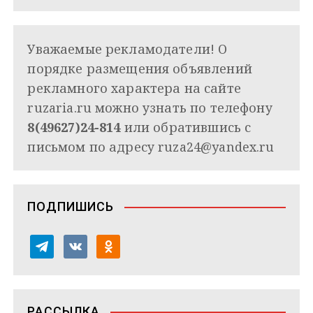
Уважаемые рекламодатели! О
порядке размещения объявлений
рекламного характера на сайте
ruzaria.ru можно узнать по телефону
8(49627)24-814
или обратившись с
письмом по адресу
ruza24@yandex.ru
ПОДПИШИСЬ
t
v
o
e
k
d
l
o
n
e
n
o
РАССЫЛКА