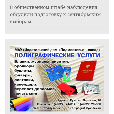
и
В общественном штабе наблюдения
обсудили подготовку к сентябрьским
с
выборам
я
м