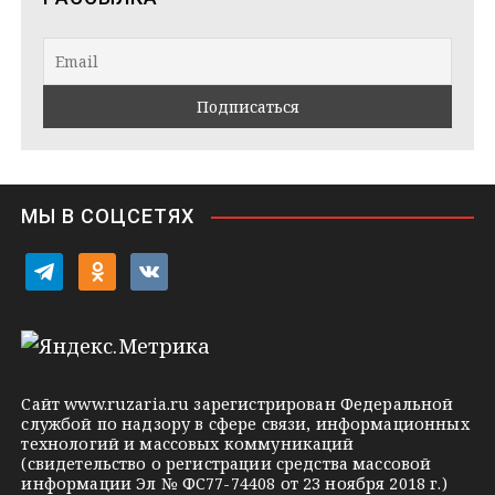
g
t
k
r
a
l
a
k
a
m
t
s
e
s
n
i
МЫ В СОЦСЕТЯХ
k
i
t
o
v
e
d
k
l
n
o
e
o
n
g
k
t
Сайт
www.ruzaria.ru
зарегистрирован Федеральной
r
l
a
службой по надзору в сфере связи, информационных
технологий и массовых коммуникаций
a
a
k
(свидетельство о регистрации средства массовой
m
s
t
информации Эл № ФС77-74408 от 23 ноября 2018 г.)