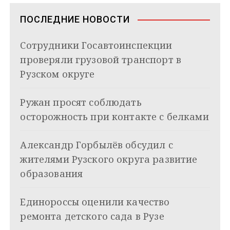
s
ь
в
n
ПОСЛЕДНИЕ НОВОСТИ
i
и
k
Сотрудники Госавтоинспекции
i
г
проверяли грузовой транспорт в
а
Рузском округе
ц
Ружан просят соблюдать
и
осторожность при контакте с белками
я
Александр Горбылёв обсудил с
п
жителями Рузского округа развитие
о
образования
з
Единороссы оценили качество
а
ремонта детского сада в Рузе
п