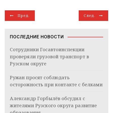
e
o
t
e
k
g
i
р
g
k
s
r
e
g
l
а
Н
r
l
A
d
e
в
Пред.
След.
a
a
p
I
r
и
а
m
s
p
n
т
s
ь
в
n
ПОСЛЕДНИЕ НОВОСТИ
i
и
k
Сотрудники Госавтоинспекции
i
г
проверяли грузовой транспорт в
а
Рузском округе
ц
Ружан просят соблюдать
и
осторожность при контакте с белками
я
Александр Горбылёв обсудил с
п
жителями Рузского округа развитие
о
образования