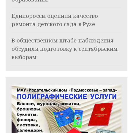
з
Единороссы оценили качество
а
ремонта детского сада в Рузе
п
и
В общественном штабе наблюдения
обсудили подготовку к сентябрьским
с
выборам
я
м