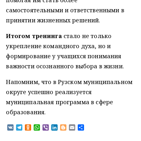
помогая им стать более
самостоятельными и ответственными в
принятии жизненных решений.
Итогом тренинга
стало не только
укрепление командного духа, но и
формирование у учащихся понимания
важности осознанного выбора в жизни.
Напомним, что в Рузском муниципальном
округе успешно реализуется
муниципальная программа в сфере
образования.
V
T
O
W
V
L
B
E
О
K
e
d
h
i
i
l
m
т
l
n
a
b
n
o
a
п