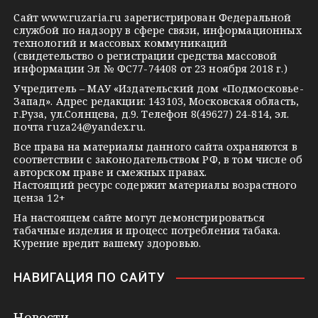
g
k
t
Сайт
www.ruzaria.ru
зарегистрирован Федеральной
r
l
a
службой по надзору в сфере связи, информационных
технологий и массовых коммуникаций
a
a
k
(свидетельство о регистрации средства массовой
m
s
t
информации Эл № ФС77-74408 от 23 ноября 2018 г.)
s
e
Учредитель – МАУ «Издательский дом «Подмосковье-
Запад». Адрес редакции: 143103, Московская область,
n
г.Руза, ул.Солнцева, д.9. Телефон 8(49627) 24-814, эл.
i
почта
ruza24@yandex.ru
.
k
Все права на материалы данного сайта охраняются в
соответствии с законодательством РФ, в том числе об
i
авторском праве и смежных правах.
Настоящий ресурс содержит материалы возрастного
ценза 12+
На настоящем сайте могут демонстрироваться
табачные изделия и процесс потребления табака.
Курение вредит вашему здоровью.
НАВИГАЦИЯ ПО САЙТУ
Новости