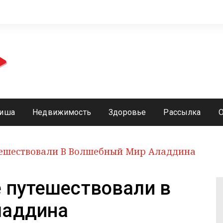
иша
Недвижимость
Здоровье
Рассылка
ешествовали В Волшебный Мир Аладдина
 путешествовали в
ладдина