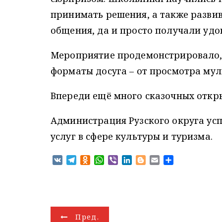
принимать решения, а также разви
общения, да и просто получали удов
Мероприятие продемонстрировало,
форматы досуга – от просмотра мул
Впереди ещё много сказочных откр
Администрация Рузского округа ус
услуг в сфере культуры и туризма.
V
T
O
W
V
L
B
E
О
K
e
d
h
i
i
l
m
т
l
n
a
b
n
o
a
п
e
o
t
e
k
g
i
р
g
k
s
r
e
g
l
а
r
l
A
d
e
в
Н
Пред.
a
a
p
I
r
и