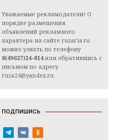
Уважаемые рекламодатели! О
порядке размещения
объявлений рекламного
характера на сайте ruzaria.ru
можно узнать по телефону
8(49627)24-814
или обратившись с
письмом по адресу
ruza24@yandex.ru
ПОДПИШИСЬ
t
v
o