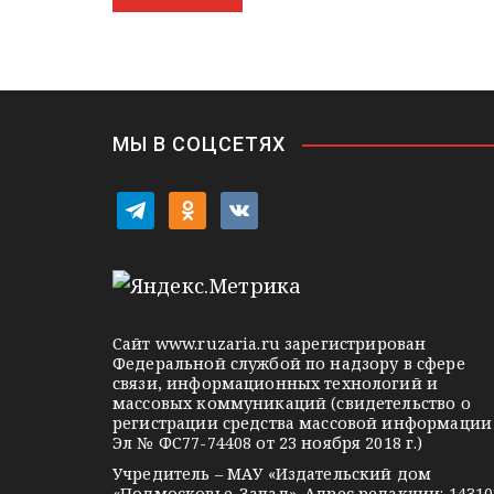
m
s
p
n
т
а
s
ь
в
n
i
и
k
i
г
МЫ В СОЦСЕТЯХ
а
t
o
v
ц
e
d
k
l
n
o
и
e
o
n
я
g
k
t
Сайт
www.ruzaria.ru
зарегистрирован
п
r
l
a
Федеральной службой по надзору в сфере
связи, информационных технологий и
a
a
k
о
массовых коммуникаций (свидетельство о
m
s
t
регистрации средства массовой информации
з
Эл № ФС77-74408 от 23 ноября 2018 г.)
s
e
Учредитель – МАУ «Издательский дом
а
n
«Подмосковье-Запад». Адрес редакции: 14310