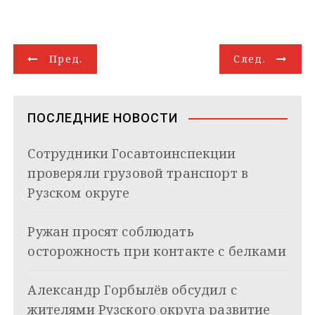
l
n
a
b
n
o
a
п
e
o
t
e
k
g
i
р
g
k
s
r
e
g
l
а
Н
r
l
A
d
e
в
Пред.
След.
a
a
p
I
r
и
а
m
s
p
n
т
s
ь
в
n
ПОСЛЕДНИЕ НОВОСТИ
i
и
k
Сотрудники Госавтоинспекции
i
г
проверяли грузовой транспорт в
а
Рузском округе
ц
Ружан просят соблюдать
и
осторожность при контакте с белками
я
Александр Горбылёв обсудил с
п
жителями Рузского округа развитие