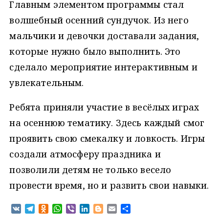
Главным элементом программы стал
волшебный осенний сундучок. Из него
мальчики и девочки доставали задания,
которые нужно было выполнить. Это
сделало мероприятие интерактивным и
увлекательным.
Ребята приняли участие в весёлых играх
на осеннюю тематику. Здесь каждый смог
проявить свою смекалку и ловкость. Игры
создали атмосферу праздника и
позволили детям не только весело
провести время, но и развить свои навыки.
V
T
O
W
V
L
B
E
О
K
e
d
h
i
i
l
m
т