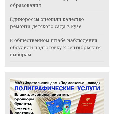
о
образования
з
Единороссы оценили качество
а
ремонта детского сада в Рузе
п
и
В общественном штабе наблюдения
обсудили подготовку к сентябрьским
с
выборам
я
м