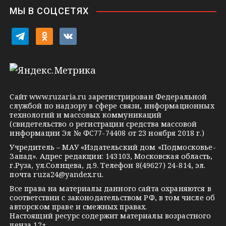
i
МЫ В СОЦСЕТЯХ
k
i
t
o
v
e
d
k
l
n
o
e
o
n
g
k
t
Сайт
www.ruzaria.ru
зарегистрирован Федеральной
r
l
a
службой по надзору в сфере связи, информационных
технологий и массовых коммуникаций
a
a
k
(свидетельство о регистрации средства массовой
m
s
t
информации Эл № ФС77-74408 от 23 ноября 2018 г.)
s
e
Учредитель – МАУ «Издательский дом «Подмосковье-
Запад». Адрес редакции: 143103, Московская область,
n
г.Руза, ул.Солнцева, д.9. Телефон 8(49627) 24-814, эл.
i
почта
ruza24@yandex.ru
.
k
Все права на материалы данного сайта охраняются в
соответствии с законодательством РФ, в том числе об
i
авторском праве и смежных правах.
Настоящий ресурс содержит материалы возрастного
ценза 12+