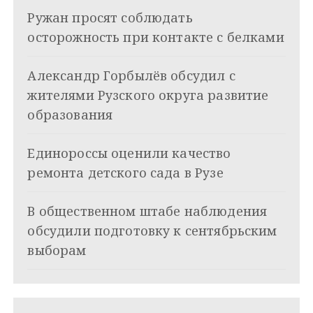
ц
Ружан просят соблюдать
и
осторожность при контакте с белками
я
Александр Горбылёв обсудил с
п
жителями Рузского округа развитие
о
образования
з
Единороссы оценили качество
а
ремонта детского сада в Рузе
п
и
В общественном штабе наблюдения
обсудили подготовку к сентябрьским
с
выборам
я
м