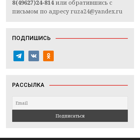
8(49627)24-814
или обратившись с
письмом по адресу
ruza24@yandex.ru
ПОДПИШИСЬ
t
v
o
e
k
d
l
o
n
e
n
o
РАССЫЛКА
g
t
k
r
a
l
a
k
a
m
t
s
e
s
n