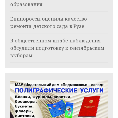
о
образования
з
Единороссы оценили качество
а
ремонта детского сада в Рузе
п
и
В общественном штабе наблюдения
обсудили подготовку к сентябрьским
с
выборам
я
м