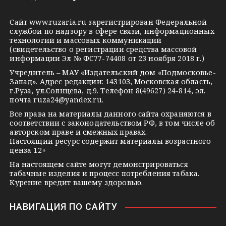
e
o
n
g
k
t
Сайт
www.ruzaria.ru
зарегистрирован Федеральной
r
l
a
службой по надзору в сфере связи, информационных
технологий и массовых коммуникаций
a
a
k
(свидетельство о регистрации средства массовой
m
s
t
информации Эл № ФС77-74408 от 23 ноября 2018 г.)
s
e
Учредитель – МАУ «Издательский дом «Подмосковье-
Запад». Адрес редакции: 143103, Московская область,
n
г.Руза, ул.Солнцева, д.9. Телефон 8(49627) 24-814, эл.
i
почта
ruza24@yandex.ru
.
k
Все права на материалы данного сайта охраняются в
соответствии с законодательством РФ, в том числе об
i
авторском праве и смежных правах.
Настоящий ресурс содержит материалы возрастного
ценза 12+
На настоящем сайте могут демонстрироваться
табачные изделия и процесс потребления табака.
Курение вредит вашему здоровью.
НАВИГАЦИЯ ПО САЙТУ