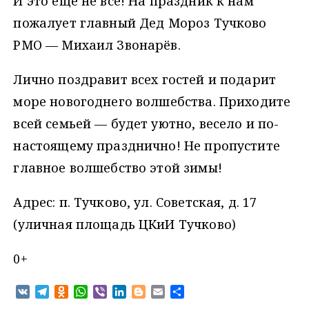
И это еще не всё! На праздник к нам
пожалует главный Дед Мороз Тучково
РМО — Михаил Звонарёв.
Лично поздравит всех гостей и подарит
море новогоднего волшебства. Приходите
всей семьей — будет уютно, весело и по-
настоящему празднично! Не пропустите
главное волшебство этой зимы!
Адрес: п. Тучково, ул. Советская, д. 17
(уличная площадь ЦКиИ Тучково)
0+
V
T
O
W
V
L
B
E
О
K
e
d
h
i
i
l
m
т