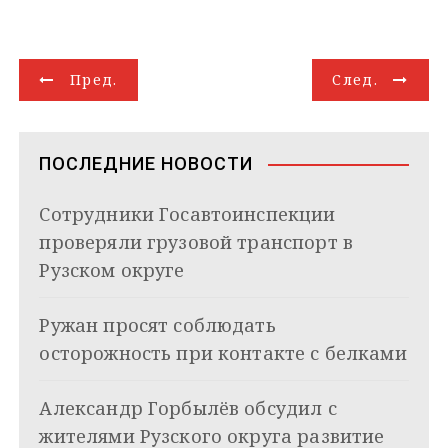
l
n
a
b
n
o
a
п
e
o
t
e
k
g
i
р
g
k
s
r
e
g
l
а
Н
r
l
A
d
e
в
Пред.
След.
a
a
p
I
r
и
а
m
s
p
n
т
s
ь
в
n
ПОСЛЕДНИЕ НОВОСТИ
i
и
k
Сотрудники Госавтоинспекции
i
г
проверяли грузовой транспорт в
а
Рузском округе
ц
Ружан просят соблюдать
и
осторожность при контакте с белками
я
Александр Горбылёв обсудил с
п
жителями Рузского округа развитие