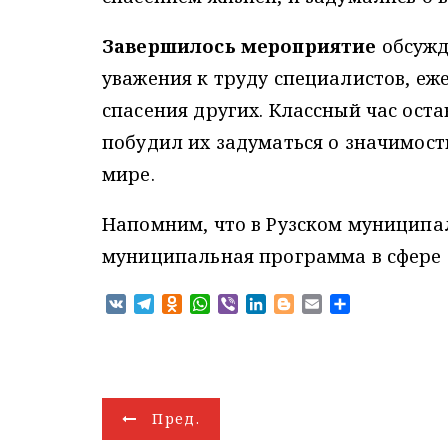
Завершилось мероприятие
обсужд
уважения к труду специалистов, е
спасения других. Классный час ост
побудил их задуматься о значимос
мире.
Напомним, что в Рузском муниципа
муниципальная программа в сфере 
V
T
O
W
V
L
B
E
О
K
e
d
h
i
i
l
m
т
l
n
a
b
n
o
a
п
e
o
t
e
k
g
i
р
g
k
s
r
e
g
l
а
r
l
A
d
e
в
Н
Пред.
a
a
p
I
r
и
m
s
p
n
т