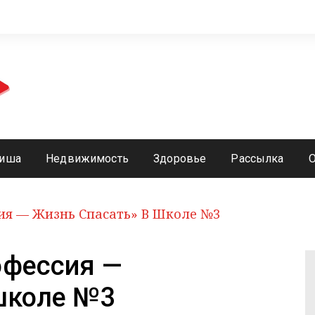
иша
Недвижимость
Здоровье
Рассылка
ия — Жизнь Спасать» В Школе №3
офессия —
 школе №3