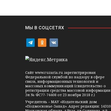
а
s
ь
в
n
i
и
k
i
г
МЫ В СОЦСЕТЯХ
а
t
o
v
ц
e
d
k
l
n
o
и
e
o
n
я
g
k
t
Сайт
www.ruzaria.ru
зарегистрирован
п
r
l
a
Федеральной службой по надзору в сфере
связи, информационных технологий и
a
a
k
о
массовых коммуникаций (свидетельство о
m
s
t
регистрации средства массовой информации
з
Эл № ФС77-74408 от 23 ноября 2018 г.)
s
e
Учредитель – МАУ «Издательский дом
а
n
«Подмосковье-Запад». Адрес редакции: 14310
Московская область, г.Руза, ул.Солнцева, д.9.