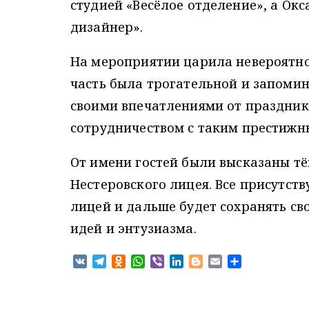
студией «Весёлое отделение», а О
дизайнер».
На мероприятии царила невероятно
часть была трогательной и запоми
своими впечатлениями от праздника
сотрудничеством с таким престижн
От имени гостей были высказаны тё
Нестеровского лицея. Все присутст
лицей и дальше будет сохранять св
идей и энтузиазма.
V
T
O
W
V
L
B
E
О
K
e
d
h
i
i
l
m
т
l
n
a
b
n
o
a
п
e
o
t
e
k
g
i
р