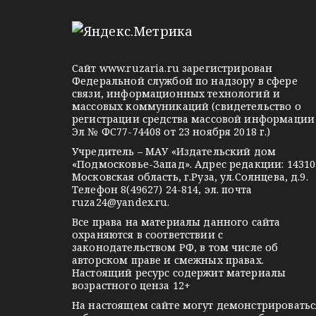
e
d
k
з
l
n
o
а
e
o
n
п
g
k
t
Сайт
www.ruzaria.ru
зарегистрирован
r
l
a
Федеральной службой по надзору в сфере
и
связи, информационных технологий и
a
a
k
массовых коммуникаций (свидетельство о
с
m
s
t
регистрации средства массовой информации
Эл № ФС77-74408 от 23 ноября 2018 г.)
я
s
e
Учредитель – МАУ «Издательский дом
n
м
«Подмосковье-Запад». Адрес редакции: 14310
i
Московская область, г.Руза, ул.Солнцева, д.9.
Телефон 8(49627) 24-814, эл. почта
k
ruza24@yandex.ru
.
i
Все права на материалы данного сайта
охраняются в соответствии с
законодательством РФ, в том числе об
авторском праве и смежных правах.
Настоящий ресурс содержит материалы
возрастного ценза 12+
На настоящем сайте могут демонстрироватьс