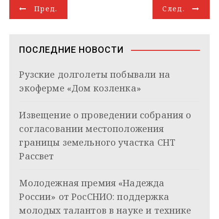
Н
r
l
A
d
e
в
Пред.
След.
a
a
p
I
r
и
а
m
s
p
n
т
s
ь
в
n
ПОСЛЕДНИЕ НОВОСТИ
i
и
k
Рузские долголеты побывали на
i
г
экоферме «Дом козленка»
а
Извещение о проведении собрания о
ц
согласовании местоположения
и
границы земельного участка СНТ
я
Рассвет
п
Молодежная премия «Надежда
о
России» от РосСНИО: поддержка
з
молодых талантов в науке и технике