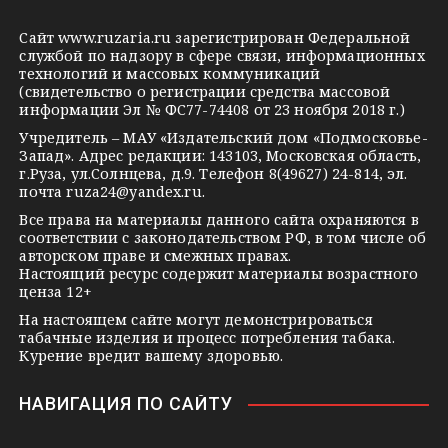
g
k
t
Сайт
www.ruzaria.ru
зарегистрирован Федеральной
r
l
a
службой по надзору в сфере связи, информационных
технологий и массовых коммуникаций
a
a
k
(свидетельство о регистрации средства массовой
m
s
t
информации Эл № ФС77-74408 от 23 ноября 2018 г.)
s
e
Учредитель – МАУ «Издательский дом «Подмосковье-
Запад». Адрес редакции: 143103, Московская область,
n
г.Руза, ул.Солнцева, д.9. Телефон 8(49627) 24-814, эл.
i
почта
ruza24@yandex.ru
.
k
Все права на материалы данного сайта охраняются в
соответствии с законодательством РФ, в том числе об
i
авторском праве и смежных правах.
Настоящий ресурс содержит материалы возрастного
ценза 12+
На настоящем сайте могут демонстрироваться
табачные изделия и процесс потребления табака.
Курение вредит вашему здоровью.
НАВИГАЦИЯ ПО САЙТУ