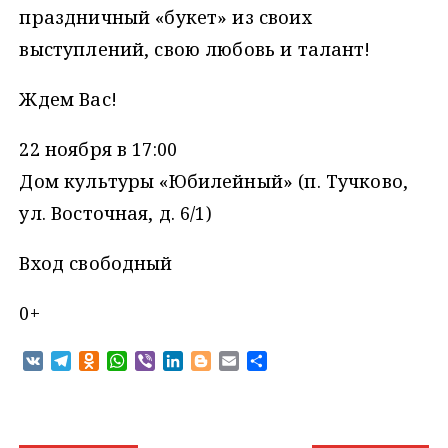
праздничный «букет» из своих
выступлений, свою любовь и талант!
Ждем Вас!
22 ноября в 17:00
Дом культуры «Юбилейный» (п. Тучково,
ул. Восточная, д. 6/1)
Вход свободный
0+
V
T
O
W
V
L
B
E
О
K
e
d
h
i
i
l
m
т
l
n
a
b
n
o
a
п
e
o
t
e
k
g
i
р
g
k
s
r
e
g
l
а