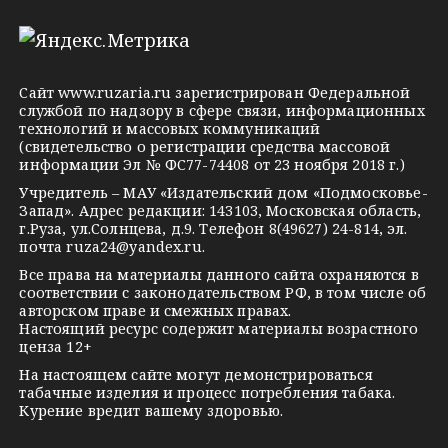
l
n
o
e
o
n
g
k
t
Сайт
www.ruzaria.ru
зарегистрирован Федеральной
r
l
a
службой по надзору в сфере связи, информационных
технологий и массовых коммуникаций
a
a
k
(свидетельство о регистрации средства массовой
m
s
t
информации Эл № ФС77-74408 от 23 ноября 2018 г.)
s
e
Учредитель – МАУ «Издательский дом «Подмосковье-
Запад». Адрес редакции: 143103, Московская область,
n
г.Руза, ул.Солнцева, д.9. Телефон 8(49627) 24-814, эл.
i
почта
ruza24@yandex.ru
.
k
Все права на материалы данного сайта охраняются в
соответствии с законодательством РФ, в том числе об
i
авторском праве и смежных правах.
Настоящий ресурс содержит материалы возрастного
ценза 12+
На настоящем сайте могут демонстрироваться
табачные изделия и процесс потребления табака.
Курение вредит вашему здоровью.