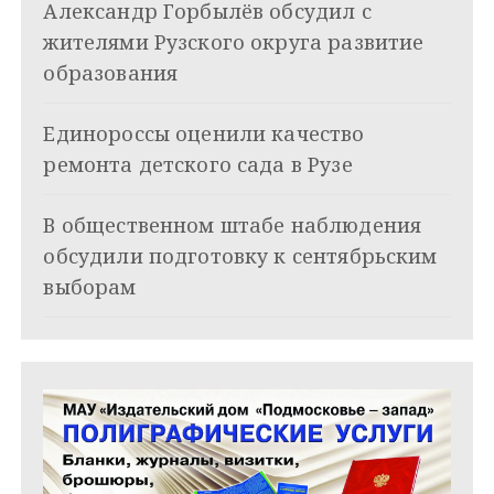
Александр Горбылёв обсудил с
п
жителями Рузского округа развитие
о
образования
з
Единороссы оценили качество
а
ремонта детского сада в Рузе
п
и
В общественном штабе наблюдения
обсудили подготовку к сентябрьским
с
выборам
я
м