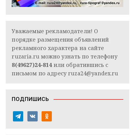
Уважаемые рекламодатели! О
порядке размещения объявлений
рекламного характера на сайте
ruzaria.ru можно узнать по телефону
8(49627)24-814
или обратившись с
письмом по адресу
ruza24@yandex.ru
ПОДПИШИСЬ
t
v
o
e
k
d
l
o
n