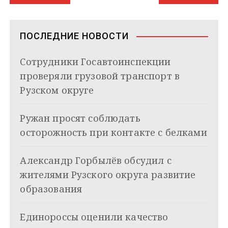
a
a
p
I
r
и
а
m
s
p
n
т
s
ь
в
n
ПОСЛЕДНИЕ НОВОСТИ
i
и
k
Сотрудники Госавтоинспекции
i
г
проверяли грузовой транспорт в
а
Рузском округе
ц
Ружан просят соблюдать
и
осторожность при контакте с белками
я
Александр Горбылёв обсудил с
п
жителями Рузского округа развитие
о
образования
з
Единороссы оценили качество
а