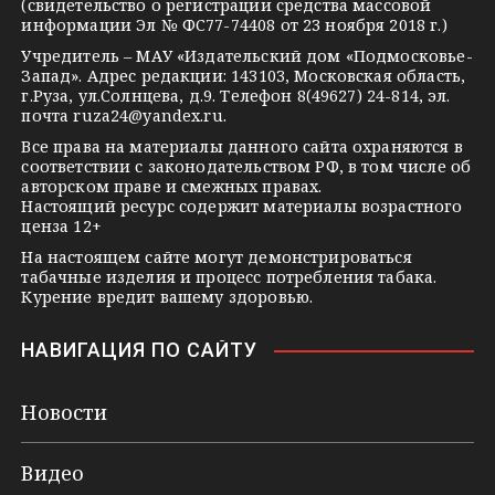
(свидетельство о регистрации средства массовой
m
s
t
информации Эл № ФС77-74408 от 23 ноября 2018 г.)
s
e
Учредитель – МАУ «Издательский дом «Подмосковье-
Запад». Адрес редакции: 143103, Московская область,
n
г.Руза, ул.Солнцева, д.9. Телефон 8(49627) 24-814, эл.
i
почта
ruza24@yandex.ru
.
k
Все права на материалы данного сайта охраняются в
соответствии с законодательством РФ, в том числе об
i
авторском праве и смежных правах.
Настоящий ресурс содержит материалы возрастного
ценза 12+
На настоящем сайте могут демонстрироваться
табачные изделия и процесс потребления табака.
Курение вредит вашему здоровью.
НАВИГАЦИЯ ПО САЙТУ
Новости
Видео