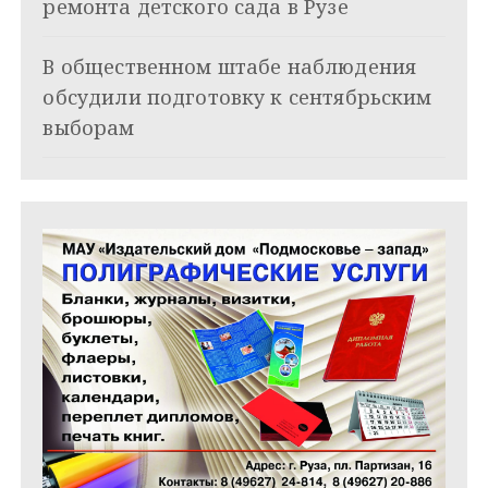
ремонта детского сада в Рузе
п
и
В общественном штабе наблюдения
обсудили подготовку к сентябрьским
с
выборам
я
м