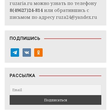
ruzaria.ru можно узнать по телефону
8(49627)24-814
или обратившись с
письмом по адресу
ruza24@yandex.ru
ПОДПИШИСЬ
t
v
o
e
k
d
l
o
n
e
n
o
РАССЫЛКА
g
t
k
r
a
l
a
k
a
m
t
s
e
s