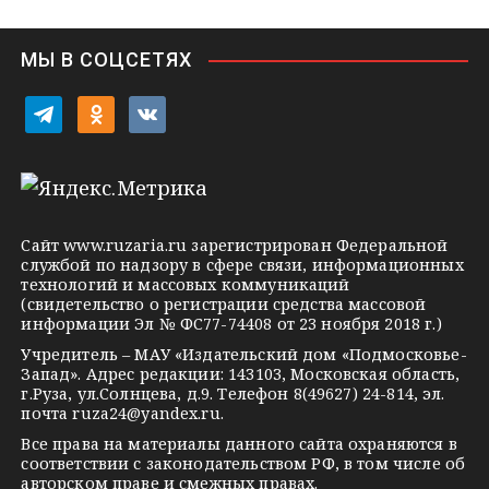
n
i
МЫ В СОЦСЕТЯХ
k
i
t
o
v
e
d
k
l
n
o
e
o
n
g
k
t
Сайт
www.ruzaria.ru
зарегистрирован Федеральной
r
l
a
службой по надзору в сфере связи, информационных
технологий и массовых коммуникаций
a
a
k
(свидетельство о регистрации средства массовой
m
s
t
информации Эл № ФС77-74408 от 23 ноября 2018 г.)
s
e
Учредитель – МАУ «Издательский дом «Подмосковье-
Запад». Адрес редакции: 143103, Московская область,
n
г.Руза, ул.Солнцева, д.9. Телефон 8(49627) 24-814, эл.
i
почта
ruza24@yandex.ru
.
k
Все права на материалы данного сайта охраняются в
соответствии с законодательством РФ, в том числе об
i
авторском праве и смежных правах.