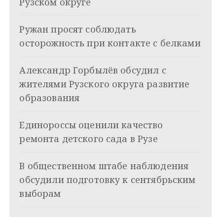
а
Рузском округе
ц
Ружан просят соблюдать
и
осторожность при контакте с белками
я
Александр Горбылёв обсудил с
п
жителями Рузского округа развитие
о
образования
з
Единороссы оценили качество
а
ремонта детского сада в Рузе
п
и
В общественном штабе наблюдения
обсудили подготовку к сентябрьским
с
выборам
я