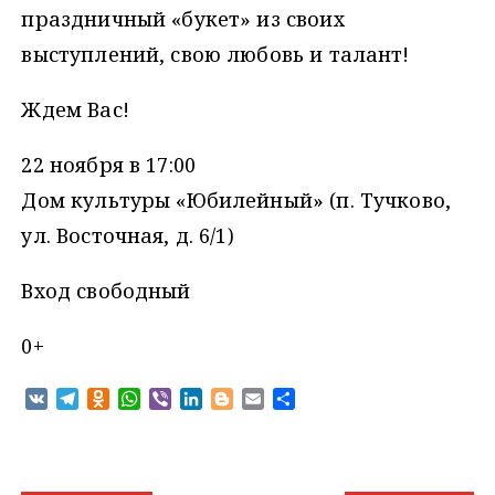
праздничный «букет» из своих
выступлений, свою любовь и талант!
Ждем Вас!
22 ноября в 17:00
Дом культуры «Юбилейный» (п. Тучково,
ул. Восточная, д. 6/1)
Вход свободный
0+
V
T
O
W
V
L
B
E
О
K
e
d
h
i
i
l
m
т
l
n
a
b
n
o
a
п
e
o
t
e
k
g
i
р
g
k
s
r
e
g
l
а