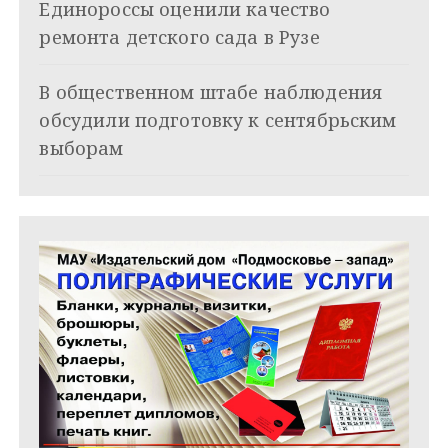
Единороссы оценили качество
а
ремонта детского сада в Рузе
п
и
В общественном штабе наблюдения
обсудили подготовку к сентябрьским
с
выборам
я
м