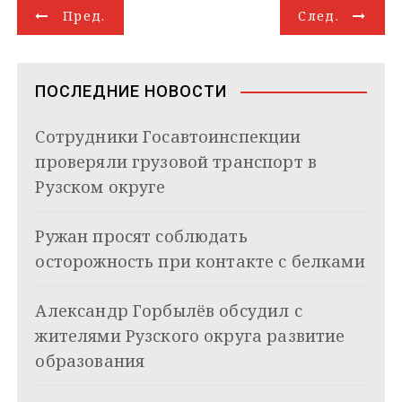
Н
r
l
A
d
e
в
Пред.
След.
a
a
p
I
r
и
а
m
s
p
n
т
s
ь
в
n
ПОСЛЕДНИЕ НОВОСТИ
i
и
k
Сотрудники Госавтоинспекции
i
г
проверяли грузовой транспорт в
а
Рузском округе
ц
Ружан просят соблюдать
и
осторожность при контакте с белками
я
Александр Горбылёв обсудил с
п
жителями Рузского округа развитие
о
образования
з