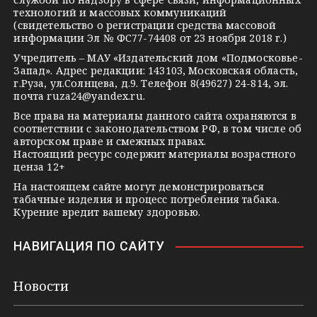
технологий и массовых коммуникаций
a
a
k
(свидетельство о регистрации средства массовой
m
s
t
информации Эл № ФС77-74408 от 23 ноября 2018 г.)
s
e
Учредитель – МАУ «Издательский дом «Подмосковье-
Запад». Адрес редакции: 143103, Московская область,
n
г.Руза, ул.Солнцева, д.9. Телефон 8(49627) 24-814, эл.
i
почта
ruza24@yandex.ru
.
k
Все права на материалы данного сайта охраняются в
соответствии с законодательством РФ, в том числе об
i
авторском праве и смежных правах.
Настоящий ресурс содержит материалы возрастного
ценза 12+
На настоящем сайте могут демонстрироваться
табачные изделия и процесс потребления табака.
Курение вредит вашему здоровью.
НАВИГАЦИЯ ПО САЙТУ
Новости