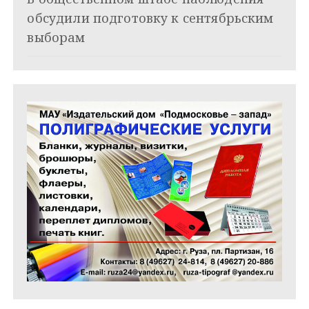
и
обсудили подготовку к сентябрьским
с
выборам
я
м