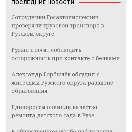
ПОСЛЕДНИЕ НОВОСТИ
i
и
k
Сотрудники Госавтоинспекции
i
г
проверяли грузовой транспорт в
а
Рузском округе
ц
Ружан просят соблюдать
и
осторожность при контакте с белками
я
Александр Горбылёв обсудил с
п
жителями Рузского округа развитие
о
образования
з
Единороссы оценили качество
а
ремонта детского сада в Рузе
п
В общественном штабе наблюдения