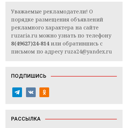
Уважаемые рекламодатели! О
порядке размещения объявлений
рекламного характера на сайте
ruzaria.ru можно узнать по телефону
8(49627)24-814
или обратившись с
письмом по адресу
ruza24@yandex.ru
ПОДПИШИСЬ
t
v
o
e
k
d
l
o
n
e
n
o
РАССЫЛКА
g
t
k