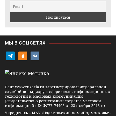
r
a
l
a
k
a
m
t
s
e
s
n
i
МЫ В СОЦСЕТЯХ
k
i
t
o
v
e
d
k
l
n
o
e
o
n
g
k
t
Сайт
www.ruzaria.ru
зарегистрирован Федеральной
r
l
a
службой по надзору в сфере связи, информационных
технологий и массовых коммуникаций
a
a
k
(свидетельство о регистрации средства массовой
m
s
t
информации Эл № ФС77-74408 от 23 ноября 2018 г.)
s
e
Учредитель – МАУ «Издательский дом «Подмосковье-