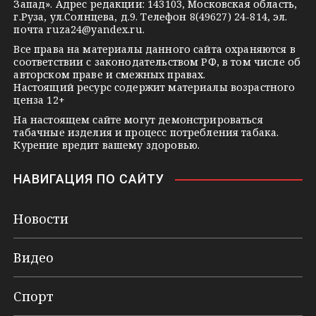
Запад». Адрес редакции: 143103, Московская область,
n
г.Руза, ул.Солнцева, д.9. Телефон 8(49627) 24-814, эл.
i
почта
ruza24@yandex.ru
.
k
Все права на материалы данного сайта охраняются в
соответствии с законодательством РФ, в том числе об
i
авторском праве и смежных правах.
Настоящий ресурс содержит материалы возрастного
ценза 12+
На настоящем сайте могут демонстрироваться
табачные изделия и процесс потребления табака.
Курение вредит вашему здоровью.
НАВИГАЦИЯ ПО САЙТУ
Новости
Видео
Спорт