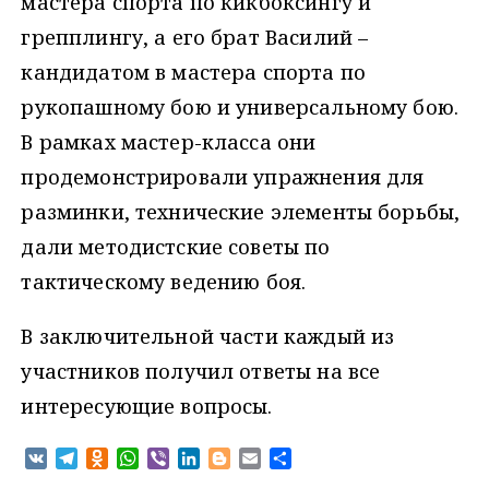
мастера спорта по кикбоксингу и
грепплингу, а его брат Василий –
кандидатом в мастера спорта по
рукопашному бою и универсальному бою.
В рамках мастер-класса они
продемонстрировали упражнения для
разминки, технические элементы борьбы,
дали методистские советы по
тактическому ведению боя.
В заключительной части каждый из
участников получил ответы на все
интересующие вопросы.
V
T
O
W
V
L
B
E
О
K
e
d
h
i
i
l
m
т