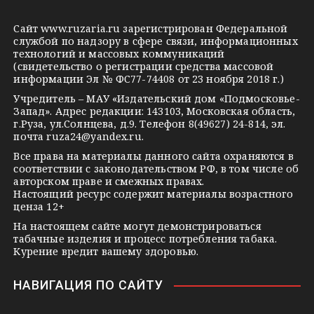
e
o
n
g
k
t
Сайт
www.ruzaria.ru
зарегистрирован Федеральной
r
l
a
службой по надзору в сфере связи, информационных
технологий и массовых коммуникаций
a
a
k
(свидетельство о регистрации средства массовой
m
s
t
информации Эл № ФС77-74408 от 23 ноября 2018 г.)
s
e
Учредитель – МАУ «Издательский дом «Подмосковье-
Запад». Адрес редакции: 143103, Московская область,
n
г.Руза, ул.Солнцева, д.9. Телефон 8(49627) 24-814, эл.
i
почта
ruza24@yandex.ru
.
k
Все права на материалы данного сайта охраняются в
соответствии с законодательством РФ, в том числе об
i
авторском праве и смежных правах.
Настоящий ресурс содержит материалы возрастного
ценза 12+
На настоящем сайте могут демонстрироваться
табачные изделия и процесс потребления табака.
Курение вредит вашему здоровью.
НАВИГАЦИЯ ПО САЙТУ