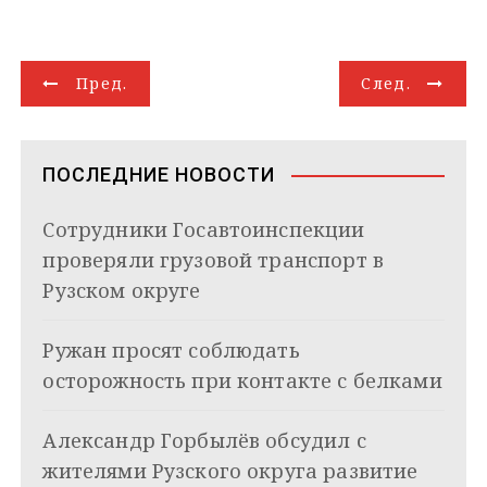
l
n
a
b
n
o
a
п
e
o
t
e
k
g
i
р
g
k
s
r
e
g
l
а
Н
r
l
A
d
e
в
Пред.
След.
a
a
p
I
r
и
а
m
s
p
n
т
s
ь
в
n
ПОСЛЕДНИЕ НОВОСТИ
i
и
k
Сотрудники Госавтоинспекции
i
г
проверяли грузовой транспорт в
а
Рузском округе
ц
Ружан просят соблюдать
и
осторожность при контакте с белками
я
Александр Горбылёв обсудил с
п
жителями Рузского округа развитие