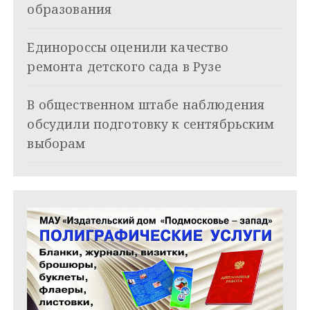
о
образования
з
Единороссы оценили качество
а
ремонта детского сада в Рузе
п
и
В общественном штабе наблюдения
обсудили подготовку к сентябрьским
с
выборам
я
м