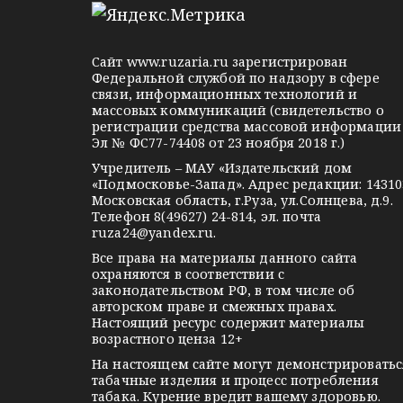
l
n
o
з
e
o
n
а
g
k
t
Сайт
www.ruzaria.ru
зарегистрирован
r
l
a
п
Федеральной службой по надзору в сфере
связи, информационных технологий и
a
a
k
и
массовых коммуникаций (свидетельство о
m
s
t
регистрации средства массовой информации
с
Эл № ФС77-74408 от 23 ноября 2018 г.)
s
e
Учредитель – МАУ «Издательский дом
n
я
«Подмосковье-Запад». Адрес редакции: 14310
i
Московская область, г.Руза, ул.Солнцева, д.9.
м
Телефон 8(49627) 24-814, эл. почта
k
ruza24@yandex.ru
.
i
Все права на материалы данного сайта
охраняются в соответствии с
законодательством РФ, в том числе об
авторском праве и смежных правах.
Настоящий ресурс содержит материалы
возрастного ценза 12+
На настоящем сайте могут демонстрироватьс
табачные изделия и процесс потребления
табака. Курение вредит вашему здоровью.