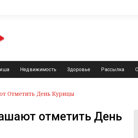
иша
Недвижимость
Здоровье
Рассылка
ют Отметить День Курицы
лашают отметить День