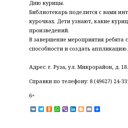
Дню курицы.
Библиотекарь поделится с вами ин
курочках. Дети узнают, какие кури
произведений.
В завершение мероприятия ребята с
способности и создать аппликацию.
Адрес: г. Руза, ул. Микрорайон, д. 18
Справки по телефону: 8 (49627) 24-33
6+
V
T
O
W
V
L
B
E
О
K
e
d
h
i
i
l
m
т
l
n
a
b
n
o
a
п
e
o
t
e
k
g
i
р