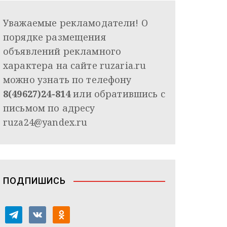
Уважаемые рекламодатели! О
порядке размещения
объявлений рекламного
характера на сайте ruzaria.ru
можно узнать по телефону
8(49627)24-814
или обратившись с
письмом по адресу
ruza24@yandex.ru
ПОДПИШИСЬ
t
v
o