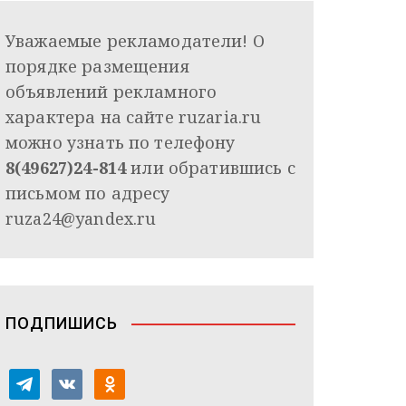
Уважаемые рекламодатели! О
порядке размещения
объявлений рекламного
характера на сайте ruzaria.ru
можно узнать по телефону
8(49627)24-814
или обратившись с
письмом по адресу
ruza24@yandex.ru
ПОДПИШИСЬ
t
v
o