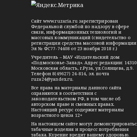
м
l
n
o
e
o
n
g
k
t
Сайт
www.ruzaria.ru
зарегистрирован
r
l
a
Федеральной службой по надзору в сфере
связи, информационных технологий и
a
a
k
массовых коммуникаций (свидетельство о
m
s
t
регистрации средства массовой информации
Эл № ФС77-74408 от 23 ноября 2018 г.)
s
e
Учредитель – МАУ «Издательский дом
n
«Подмосковье-Запад». Адрес редакции: 14310
i
Московская область, г.Руза, ул.Солнцева, д.9.
Телефон 8(49627) 24-814, эл. почта
k
ruza24@yandex.ru
.
i
Все права на материалы данного сайта
охраняются в соответствии с
законодательством РФ, в том числе об
авторском праве и смежных правах.
Настоящий ресурс содержит материалы
возрастного ценза 12+
На настоящем сайте могут демонстрироватьс
табачные изделия и процесс потребления
табака. Курение вредит вашему здоровью.