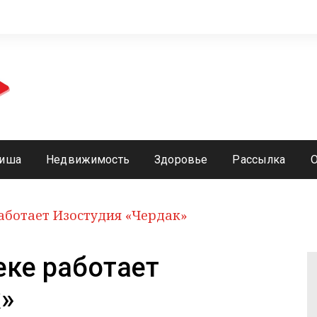
иша
Недвижимость
Здоровье
Рассылка
Работает Изостудия «Чердак»
еке работает
»