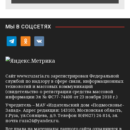
e
s
n
i
МЫ В СОЦСЕТЯХ
k
i
t
o
v
e
d
k
l
n
o
e
o
n
g
k
t
Сайт
www.ruzaria.ru
зарегистрирован Федеральной
r
l
a
службой по надзору в сфере связи, информационных
технологий и массовых коммуникаций
a
a
k
(свидетельство о регистрации средства массовой
m
s
t
информации Эл № ФС77-74408 от 23 ноября 2018 г.)
s
e
Учредитель – МАУ «Издательский дом «Подмосковье-
Запад». Адрес редакции: 143103, Московская область,
n
г.Руза, ул.Солнцева, д.9. Телефон 8(49627) 24-814, эл.
i
почта
ruza24@yandex.ru
.
k
Все права на материалы данного сайта охраняются в