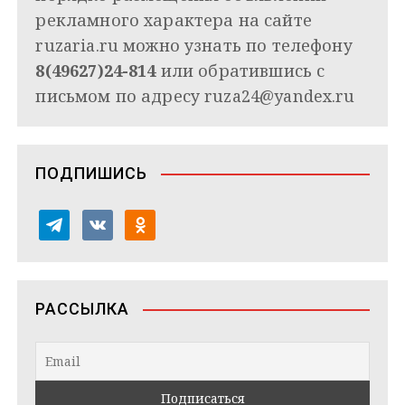
рекламного характера на сайте
ruzaria.ru можно узнать по телефону
8(49627)24-814
или обратившись с
письмом по адресу
ruza24@yandex.ru
ПОДПИШИСЬ
t
v
o
e
k
d
l
o
n
e
n
o
РАССЫЛКА
g
t
k
r
a
l
a
k
a
m
t
s