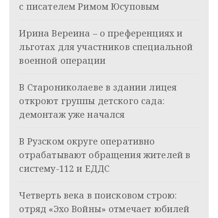
с писателем Римом Юсуповым
а
Ирина Вереина – о преференциях и
ц
льготах для участников специальной
и
военной операции
я
В Старониколаеве в здании лицея
п
откроют группы детского сада:
о
демонтаж уже начался
з
В Рузском округе оперативно
а
отрабатывают обращения жителей в
п
систему-112 и ЕДДС
и
Четверть века в поисковом строю:
с
отряд «Эхо Войны» отмечает юбилей