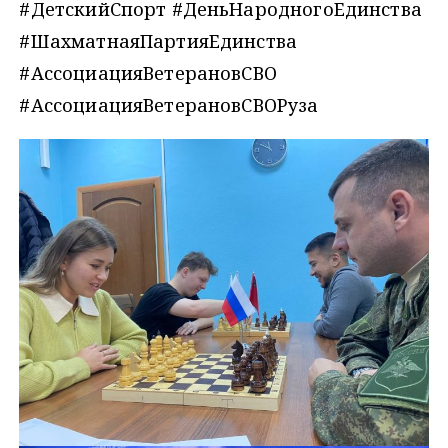
#ДетскийСпорт #ДеньНародногоЕдинства
#ШахматнаяПартияЕдинства
#АссоциацияВетерановСВО
#АссоциацияВетерановСВОРуза