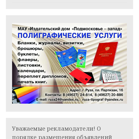
я
м
Уважаемые рекламодатели! О
порядке размещения объявлений