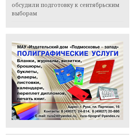
обсудили подготовку к сентябрьским
с
выборам
я
м