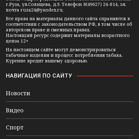
n
г.Руза, ул.Солнцева, д.9. Телефон 8(49627) 24-814, эл.
i
почта
ruza24@yandex.ru
.
k
Все права на материалы данного сайта охраняются в
соответствии с законодательством РФ, в том числе об
i
авторском праве и смежных правах.
Настоящий ресурс содержит материалы возрастного
ценза 12+
На настоящем сайте могут демонстрироваться
табачные изделия и процесс потребления табака.
Курение вредит вашему здоровью.
НАВИГАЦИЯ ПО САЙТУ
Новости
Видео
Спорт