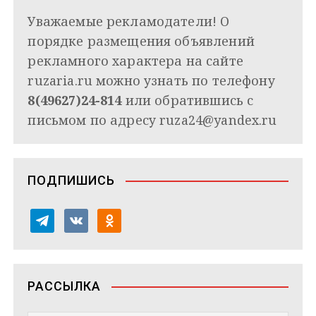
Уважаемые рекламодатели! О
порядке размещения объявлений
рекламного характера на сайте
ruzaria.ru можно узнать по телефону
8(49627)24-814
или обратившись с
письмом по адресу
ruza24@yandex.ru
ПОДПИШИСЬ
t
v
o
e
k
d
l
o
n
e
n
o
РАССЫЛКА
g
t
k