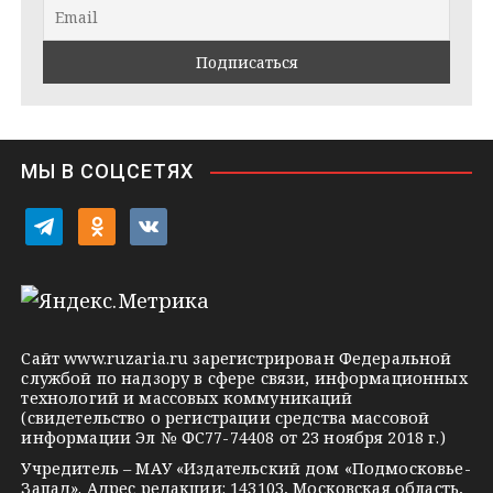
r
a
l
a
k
a
m
t
s
e
s
n
i
МЫ В СОЦСЕТЯХ
k
i
t
o
v
e
d
k
l
n
o
e
o
n
g
k
t
Сайт
www.ruzaria.ru
зарегистрирован Федеральной
r
l
a
службой по надзору в сфере связи, информационных
технологий и массовых коммуникаций
a
a
k
(свидетельство о регистрации средства массовой
m
s
t
информации Эл № ФС77-74408 от 23 ноября 2018 г.)
s
e
Учредитель – МАУ «Издательский дом «Подмосковье-
Запад». Адрес редакции: 143103, Московская область,