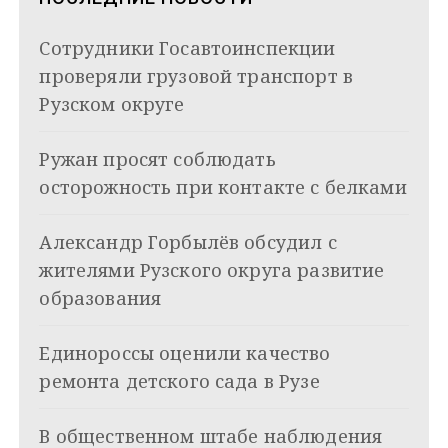
i
и
k
Сотрудники Госавтоинспекции
i
г
проверяли грузовой транспорт в
а
Рузском округе
ц
Ружан просят соблюдать
и
осторожность при контакте с белками
я
Александр Горбылёв обсудил с
п
жителями Рузского округа развитие
о
образования
з
Единороссы оценили качество
а
ремонта детского сада в Рузе
п
и
В общественном штабе наблюдения