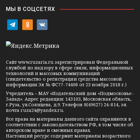
i
МЫ В СОЦСЕТЯХ
k
i
t
o
v
e
d
k
l
n
o
e
o
n
g
k
t
Сайт
www.ruzaria.ru
зарегистрирован Федеральной
r
l
a
службой по надзору в сфере связи, информационных
технологий и массовых коммуникаций
a
a
k
(свидетельство о регистрации средства массовой
m
s
t
информации Эл № ФС77-74408 от 23 ноября 2018 г.)
s
e
Учредитель – МАУ «Издательский дом «Подмосковье-
Запад». Адрес редакции: 143103, Московская область,
n
г.Руза, ул.Солнцева, д.9. Телефон 8(49627) 24-814, эл.
i
почта
ruza24@yandex.ru
.
k
Все права на материалы данного сайта охраняются в
соответствии с законодательством РФ, в том числе об
i
авторском праве и смежных правах.
Настоящий ресурс содержит материалы возрастного