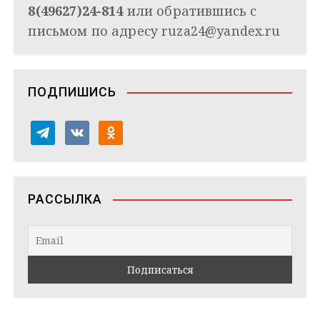
8(49627)24-814
или обратившись с
письмом по адресу
ruza24@yandex.ru
ПОДПИШИСЬ
t
v
o
e
k
d
l
o
n
e
n
o
РАССЫЛКА
g
t
k
r
a
l
a
k
a
m
t
s
e
s
n