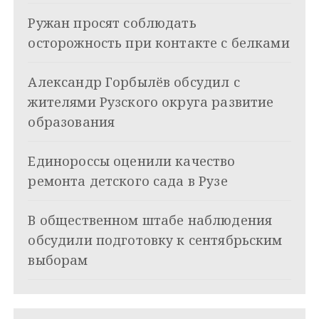
ц
Ружан просят соблюдать
и
осторожность при контакте с белками
я
Александр Горбылёв обсудил с
п
жителями Рузского округа развитие
о
образования
з
Единороссы оценили качество
а
ремонта детского сада в Рузе
п
и
В общественном штабе наблюдения
обсудили подготовку к сентябрьским
с
выборам
я
м