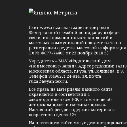
e
d
k
с
l
n
o
я
e
o
n
g
k
t
м
Сайт
www.ruzaria.ru
зарегистрирован
r
l
a
Федеральной службой по надзору в сфере
связи, информационных технологий и
a
a
k
массовых коммуникаций (свидетельство о
m
s
t
регистрации средства массовой информации
Эл № ФС77-74408 от 23 ноября 2018 г.)
s
e
Учредитель – МАУ «Издательский дом
n
«Подмосковье-Запад». Адрес редакции: 14310
i
Московская область, г.Руза, ул.Солнцева, д.9.
Телефон 8(49627) 24-814, эл. почта
k
ruza24@yandex.ru
.
i
Все права на материалы данного сайта
охраняются в соответствии с
законодательством РФ, в том числе об
авторском праве и смежных правах.
Настоящий ресурс содержит материалы
возрастного ценза 12+
На настоящем сайте могут демонстрироватьс