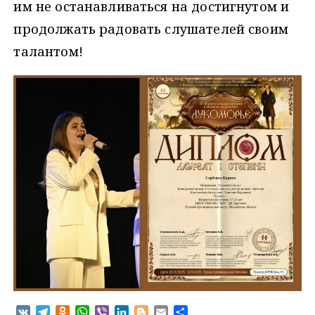
им не останавливаться на достигнутом и
продолжать радовать слушателей своим
талантом!
V
T
O
W
V
L
B
E
О