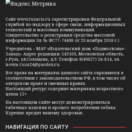
e
o
n
g
k
t
Сайт
www.ruzaria.ru
зарегистрирован Федеральной
r
l
a
службой по надзору в сфере связи, информационных
технологий и массовых коммуникаций
a
a
k
(свидетельство о регистрации средства массовой
m
s
t
информации Эл № ФС77-74408 от 23 ноября 2018 г.)
s
e
Учредитель – МАУ «Издательский дом «Подмосковье-
Запад». Адрес редакции: 143103, Московская область,
n
г.Руза, ул.Солнцева, д.9. Телефон 8(49627) 24-814, эл.
i
почта
ruza24@yandex.ru
.
k
Все права на материалы данного сайта охраняются в
соответствии с законодательством РФ, в том числе об
i
авторском праве и смежных правах.
Настоящий ресурс содержит материалы возрастного
ценза 12+
На настоящем сайте могут демонстрироваться
табачные изделия и процесс потребления табака.
Курение вредит вашему здоровью.
НАВИГАЦИЯ ПО САЙТУ