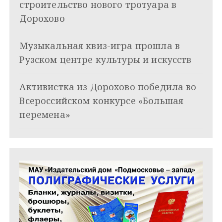
строительство нового тротуара в
о
Дорохово
з
Музыкальная квиз-игра прошла в
а
Рузском центре культуры и искусств
п
и
Активистка из Дорохово победила во
Всероссийском конкурсе «Большая
с
перемена»
я
м