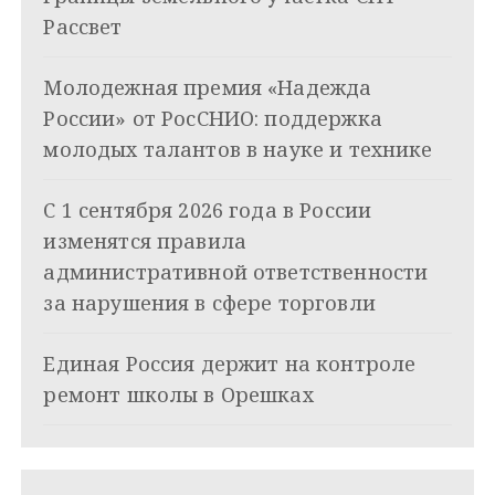
я
Рассвет
п
Молодежная премия «Надежда
о
России» от РосСНИО: поддержка
з
молодых талантов в науке и технике
а
С 1 сентября 2026 года в России
п
изменятся правила
и
административной ответственности
за нарушения в сфере торговли
с
я
Единая Россия держит на контроле
ремонт школы в Орешках
м