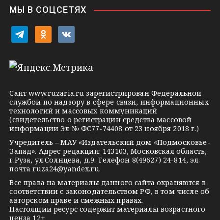
i
МЫ В СОЦСЕТЯХ
k
i
t
o
v
e
d
k
l
n
o
e
o
n
g
k
t
Сайт
www.ruzaria.ru
зарегистрирован Федеральной
r
l
a
службой по надзору в сфере связи, информационных
технологий и массовых коммуникаций
a
a
k
(свидетельство о регистрации средства массовой
m
s
t
информации Эл № ФС77-74408 от 23 ноября 2018 г.)
s
e
Учредитель – МАУ «Издательский дом «Подмосковье-
Запад». Адрес редакции: 143103, Московская область,
n
г.Руза, ул.Солнцева, д.9. Телефон 8(49627) 24-814, эл.
i
почта
ruza24@yandex.ru
.
k
Все права на материалы данного сайта охраняются в
соответствии с законодательством РФ, в том числе об
i
авторском праве и смежных правах.
Настоящий ресурс содержит материалы возрастного
ценза 12+