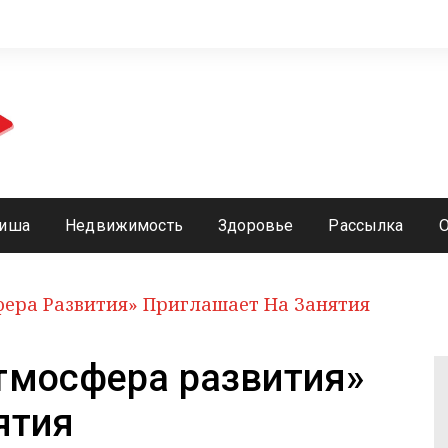
иша
Недвижимость
Здоровье
Рассылка
ера Развития» Приглашает На Занятия
тмосфера развития»
ятия