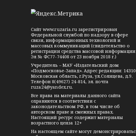
e
d
k
и
l
n
o
с
e
o
n
g
k
t
я
Сайт
www.ruzaria.ru
зарегистрирован
r
l
a
Федеральной службой по надзору в сфере
м
связи, информационных технологий и
a
a
k
массовых коммуникаций (свидетельство о
m
s
t
регистрации средства массовой информации
Эл № ФС77-74408 от 23 ноября 2018 г.)
s
e
Учредитель – МАУ «Издательский дом
n
«Подмосковье-Запад». Адрес редакции: 14310
i
Московская область, г.Руза, ул.Солнцева, д.9.
Телефон 8(49627) 24-814, эл. почта
k
ruza24@yandex.ru
.
i
Все права на материалы данного сайта
охраняются в соответствии с
законодательством РФ, в том числе об
авторском праве и смежных правах.
Настоящий ресурс содержит материалы
возрастного ценза 12+
На настоящем сайте могут демонстрироватьс