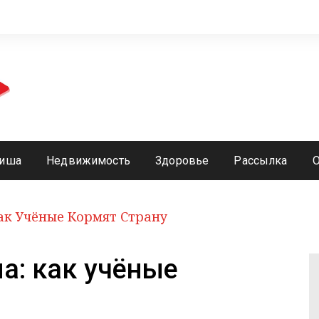
иша
Недвижимость
Здоровье
Рассылка
Как Учёные Кормят Страну
ма: как учёные