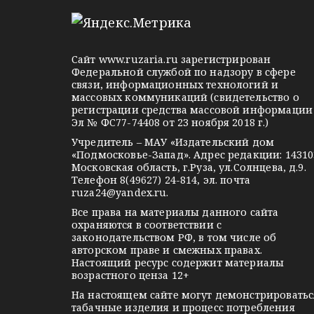
l
n
o
и
e
o
n
я
g
k
t
Сайт
www.ruzaria.ru
зарегистрирован
п
r
l
a
Федеральной службой по надзору в сфере
связи, информационных технологий и
a
a
k
о
массовых коммуникаций (свидетельство о
m
s
t
регистрации средства массовой информации
з
Эл № ФС77-74408 от 23 ноября 2018 г.)
s
e
Учредитель – МАУ «Издательский дом
а
n
«Подмосковье-Запад». Адрес редакции: 14310
i
Московская область, г.Руза, ул.Солнцева, д.9.
п
Телефон 8(49627) 24-814, эл. почта
k
ruza24@yandex.ru
.
и
i
Все права на материалы данного сайта
охраняются в соответствии с
с
законодательством РФ, в том числе об
авторском праве и смежных правах.
я
Настоящий ресурс содержит материалы
возрастного ценза 12+
м
На настоящем сайте могут демонстрироватьс
табачные изделия и процесс потребления