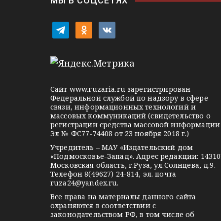
МЫ В СОЦСЕТЯХ
п
t
o
v
и
e
d
k
с
l
n
o
я
e
o
n
g
k
t
м
Сайт
www.ruzaria.ru
зарегистрирован
r
l
a
Федеральной службой по надзору в сфере
связи, информационных технологий и
a
a
k
массовых коммуникаций (свидетельство о
m
s
t
регистрации средства массовой информации
Эл № ФС77-74408 от 23 ноября 2018 г.)
s
e
Учредитель – МАУ «Издательский дом
n
«Подмосковье-Запад». Адрес редакции: 14310
i
Московская область, г.Руза, ул.Солнцева, д.9.
Телефон 8(49627) 24-814, эл. почта
k
ruza24@yandex.ru
.
i
Все права на материалы данного сайта
охраняются в соответствии с
законодательством РФ, в том числе об