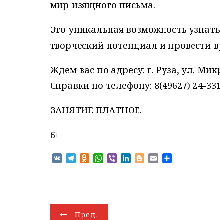
мир изящного письма.
Это уникальная возможность узнать
творческий потенциал и провести в
Ждем вас по адресу: г. Руза, ул. Мик
Справки по телефону: 8(49627) 24-331
ЗАНЯТИЕ ПЛАТНОЕ.
6+
V
T
O
W
V
L
B
E
О
K
e
d
h
i
i
l
m
т
l
n
a
b
n
o
a
п
e
o
t
e
k
g
i
р
g
k
s
r
e
g
l
а
r
l
A
d
e
в
Н
Пред.
a
a
p
I
r
и