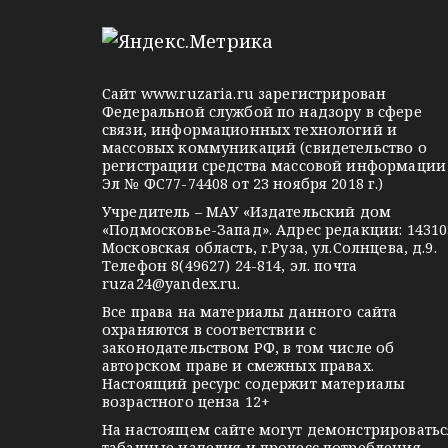
l
n
o
и
e
o
n
я
g
k
t
Сайт
www.ruzaria.ru
зарегистрирован
п
r
l
a
Федеральной службой по надзору в сфере
связи, информационных технологий и
a
a
k
о
массовых коммуникаций (свидетельство о
m
s
t
регистрации средства массовой информации
з
Эл № ФС77-74408 от 23 ноября 2018 г.)
s
e
Учредитель – МАУ «Издательский дом
а
n
«Подмосковье-Запад». Адрес редакции: 14310
i
Московская область, г.Руза, ул.Солнцева, д.9.
п
Телефон 8(49627) 24-814, эл. почта
k
ruza24@yandex.ru
.
и
i
Все права на материалы данного сайта
охраняются в соответствии с
с
законодательством РФ, в том числе об
авторском праве и смежных правах.
я
Настоящий ресурс содержит материалы
возрастного ценза 12+
м
На настоящем сайте могут демонстрироватьс
табачные изделия и процесс потребления