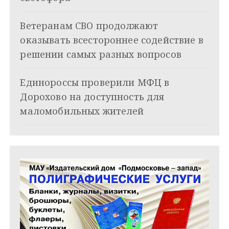
з
Ветеранам СВО продолжают
а
оказывать всестороннее содействие в
п
решении самых разных вопросов
и
Единороссы проверили МФЦ в
с
Дорохово на доступность для
я
маломобильных жителей
м