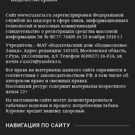
e
o
n
g
k
t
Сайт
www.ruzaria.ru
зарегистрирован Федеральной
r
l
a
службой по надзору в сфере связи, информационных
технологий и массовых коммуникаций
a
a
k
(свидетельство о регистрации средства массовой
m
s
t
информации Эл № ФС77-74408 от 23 ноября 2018 г.)
s
e
Учредитель – МАУ «Издательский дом «Подмосковье-
Запад». Адрес редакции: 143103, Московская область,
n
г.Руза, ул.Солнцева, д.9. Телефон 8(49627) 24-814, эл.
i
почта
ruza24@yandex.ru
.
k
Все права на материалы данного сайта охраняются в
соответствии с законодательством РФ, в том числе об
i
авторском праве и смежных правах.
Настоящий ресурс содержит материалы возрастного
ценза 12+
На настоящем сайте могут демонстрироваться
табачные изделия и процесс потребления табака.
Курение вредит вашему здоровью.
НАВИГАЦИЯ ПО САЙТУ