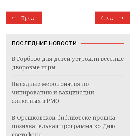
e
o
t
e
k
g
i
р
g
k
s
r
e
g
l
а
Н
r
l
A
d
e
в
Пред.
След.
a
a
p
I
r
и
а
m
s
p
n
т
s
ь
в
n
ПОСЛЕДНИЕ НОВОСТИ
i
и
k
В Горбово для детей устроили веселые
i
г
дворовые игры
а
Выездные мероприятия по
ц
чипированию и вакцинации
и
животных в РМО
я
В Орешковской библиотеке прошла
п
познавательная программа ко Дню
о
светофора