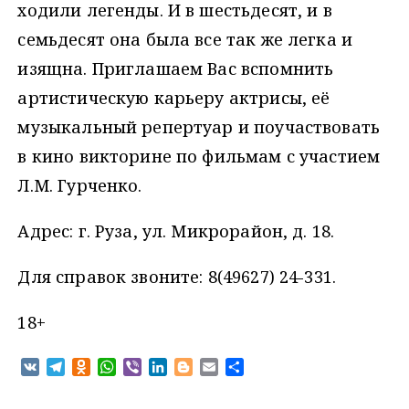
ходили легенды. И в шестьдесят, и в
семьдесят она была все так же легка и
изящна. Приглашаем Вас вспомнить
артистическую карьеру актрисы, её
музыкальный репертуар и поучаствовать
в кино викторине по фильмам с участием
Л.М. Гурченко.
Адрес: г. Руза, ул. Микрорайон, д. 18.
Для справок звоните: 8(49627) 24-331.
18+
V
T
O
W
V
L
B
E
О
K
e
d
h
i
i
l
m
т
l
n
a
b
n
o
a
п