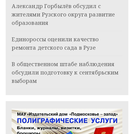
Александр Горбылёв обсудил с
п
жителями Рузского округа развитие
о
образования
з
Единороссы оценили качество
а
ремонта детского сада в Рузе
п
и
В общественном штабе наблюдения
обсудили подготовку к сентябрьским
с
выборам
я
м