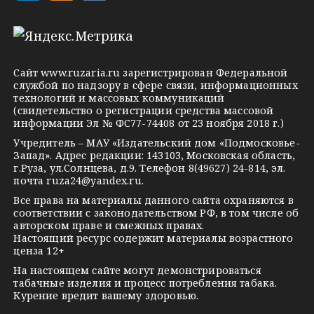
e
d
k
l
n
o
e
o
n
g
k
t
Сайт
www.ruzaria.ru
зарегистрирован Федеральной
r
l
a
службой по надзору в сфере связи, информационных
технологий и массовых коммуникаций
a
a
k
(свидетельство о регистрации средства массовой
m
s
t
информации Эл № ФС77-74408 от 23 ноября 2018 г.)
s
e
Учредитель – МАУ «Издательский дом «Подмосковье-
Запад». Адрес редакции: 143103, Московская область,
n
г.Руза, ул.Солнцева, д.9. Телефон 8(49627) 24-814, эл.
i
почта
ruza24@yandex.ru
.
k
Все права на материалы данного сайта охраняются в
соответствии с законодательством РФ, в том числе об
i
авторском праве и смежных правах.
Настоящий ресурс содержит материалы возрастного
ценза 12+
На настоящем сайте могут демонстрироваться
табачные изделия и процесс потребления табака.
Курение вредит вашему здоровью.