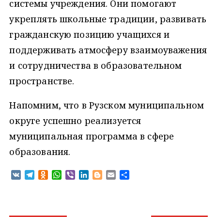
системы учреждения. Они помогают
укреплять школьные традиции, развивать
гражданскую позицию учащихся и
поддерживать атмосферу взаимоуважения
и сотрудничества в образовательном
пространстве.
Напомним, что в Рузском муниципальном
округе успешно реализуется
муниципальная программа в сфере
образования.
V
T
O
W
V
L
B
E
О
K
e
d
h
i
i
l
m
т
l
n
a
b
n
o
a
п
e
o
t
e
k
g
i
р
g
k
s
r
e
g
l
а