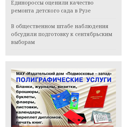
Единороссы оценили качество
а
ремонта детского сада в Рузе
п
и
В общественном штабе наблюдения
обсудили подготовку к сентябрьским
с
выборам
я
м