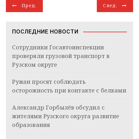
Н
r
l
A
d
e
в
Пред.
След.
a
a
p
I
r
и
а
m
s
p
n
т
s
ь
в
n
ПОСЛЕДНИЕ НОВОСТИ
i
и
k
Сотрудники Госавтоинспекции
i
г
проверяли грузовой транспорт в
а
Рузском округе
ц
Ружан просят соблюдать
и
осторожность при контакте с белками
я
Александр Горбылёв обсудил с
п
жителями Рузского округа развитие
о
образования
з