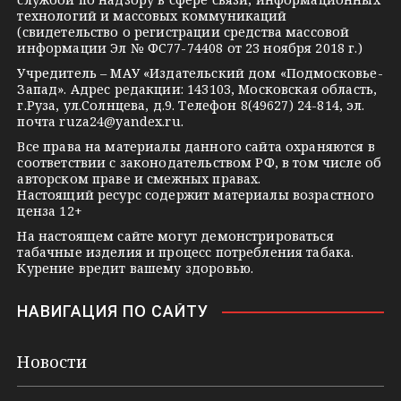
технологий и массовых коммуникаций
a
a
k
(свидетельство о регистрации средства массовой
m
s
t
информации Эл № ФС77-74408 от 23 ноября 2018 г.)
s
e
Учредитель – МАУ «Издательский дом «Подмосковье-
Запад». Адрес редакции: 143103, Московская область,
n
г.Руза, ул.Солнцева, д.9. Телефон 8(49627) 24-814, эл.
i
почта
ruza24@yandex.ru
.
k
Все права на материалы данного сайта охраняются в
соответствии с законодательством РФ, в том числе об
i
авторском праве и смежных правах.
Настоящий ресурс содержит материалы возрастного
ценза 12+
На настоящем сайте могут демонстрироваться
табачные изделия и процесс потребления табака.
Курение вредит вашему здоровью.
НАВИГАЦИЯ ПО САЙТУ
Новости