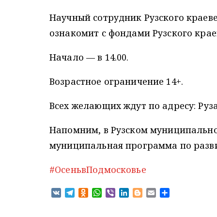
Научный сотрудник Рузского краеве
ознакомит с фондами Рузского крае
Начало — в 14.00.
Возрастное ограничение 14+.
Всех желающих ждут по адресу: Руза,
Напомним, в Рузском муниципально
муниципальная программа по развит
#ОсеньвПодмосковье
V
T
O
W
V
L
B
E
О
K
e
d
h
i
i
l
m
т
l
n
a
b
n
o
a
п