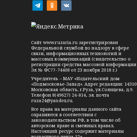
а
t
o
v
ц
e
d
k
l
n
o
и
e
o
n
я
g
k
t
Сайт
www.ruzaria.ru
зарегистрирован
п
r
l
a
Федеральной службой по надзору в сфере
связи, информационных технологий и
a
a
k
о
массовых коммуникаций (свидетельство о
m
s
t
регистрации средства массовой информации
з
Эл № ФС77-74408 от 23 ноября 2018 г.)
s
e
Учредитель – МАУ «Издательский дом
а
n
«Подмосковье-Запад». Адрес редакции: 14310
i
Московская область, г.Руза, ул.Солнцева, д.9.
п
Телефон 8(49627) 24-814, эл. почта
k
ruza24@yandex.ru
.
и
i
Все права на материалы данного сайта
охраняются в соответствии с
с
законодательством РФ, в том числе об
авторском праве и смежных правах.
я
Настоящий ресурс содержит материалы
возрастного ценза 12+