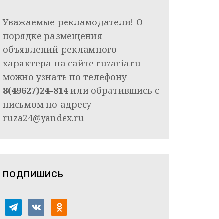
Уважаемые рекламодатели! О
порядке размещения
объявлений рекламного
характера на сайте ruzaria.ru
можно узнать по телефону
8(49627)24-814
или обратившись с
письмом по адресу
ruza24@yandex.ru
ПОДПИШИСЬ
t
v
o