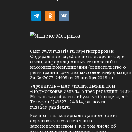
г
а
t
o
v
ц
e
d
k
l
n
o
и
e
o
n
я
g
k
t
Сайт
www.ruzaria.ru
зарегистрирован
п
r
l
a
Федеральной службой по надзору в сфере
связи, информационных технологий и
a
a
k
о
массовых коммуникаций (свидетельство о
m
s
t
регистрации средства массовой информации
з
Эл № ФС77-74408 от 23 ноября 2018 г.)
s
e
Учредитель – МАУ «Издательский дом
а
n
«Подмосковье-Запад». Адрес редакции: 14310
i
Московская область, г.Руза, ул.Солнцева, д.9.
п
Телефон 8(49627) 24-814, эл. почта
k
ruza24@yandex.ru
.
и
i
Все права на материалы данного сайта
охраняются в соответствии с
с
законодательством РФ, в том числе об
авторском праве и смежных правах.