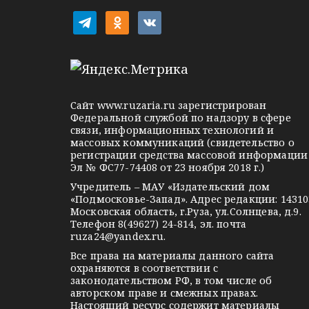
о
t
o
v
e
d
k
з
l
n
o
а
e
o
n
п
g
k
t
Сайт
www.ruzaria.ru
зарегистрирован
r
l
a
Федеральной службой по надзору в сфере
и
связи, информационных технологий и
a
a
k
массовых коммуникаций (свидетельство о
с
m
s
t
регистрации средства массовой информации
Эл № ФС77-74408 от 23 ноября 2018 г.)
s
e
я
Учредитель – МАУ «Издательский дом
n
м
«Подмосковье-Запад». Адрес редакции: 14310
i
Московская область, г.Руза, ул.Солнцева, д.9.
Телефон 8(49627) 24-814, эл. почта
k
ruza24@yandex.ru
.
i
Все права на материалы данного сайта
охраняются в соответствии с
законодательством РФ, в том числе об
авторском праве и смежных правах.
Настоящий ресурс содержит материалы