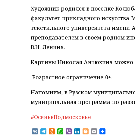
Художник родился в поселке Колюб
факультет прикладного искусства 
текстильного университета имени А
преподавателем в своем родном инс
В.И. Ленина.
Картины Николая Антюхина можно у
Возрастное ограничение 0+.
Напомним, в Рузском муниципально
муниципальная программа по развит
#ОсеньвПодмосковье
V
T
O
W
V
L
B
E
О