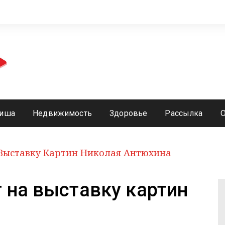
иша
Недвижимость
Здоровье
Рассылка
Выставку Картин Николая Антюхина
 на выставку картин