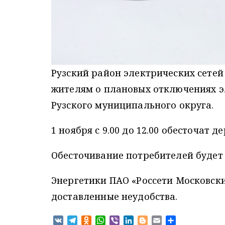
Рузский район электрических сетей
жителям о плановых отключениях э
Рузского муниципального округа.
1 ноября с 9.00 до 12.00 обесточат д
Обесточивание потребителей будет 
Энергетики ПАО «Россети Московски
доставленные неудобства.
V
T
O
W
V
L
B
E
О