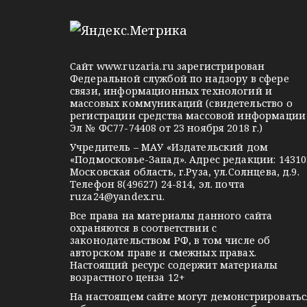
e
d
k
l
n
o
e
o
n
g
k
t
Сайт
www.ruzaria.ru
зарегистрирован
r
l
a
Федеральной службой по надзору в сфере
связи, информационных технологий и
a
a
k
массовых коммуникаций (свидетельство о
m
s
t
регистрации средства массовой информации
Эл № ФС77-74408 от 23 ноября 2018 г.)
s
e
Учредитель – МАУ «Издательский дом
n
«Подмосковье-Запад». Адрес редакции: 14310
i
Московская область, г.Руза, ул.Солнцева, д.9.
Телефон 8(49627) 24-814, эл. почта
k
ruza24@yandex.ru
.
i
Все права на материалы данного сайта
охраняются в соответствии с
законодательством РФ, в том числе об
авторском праве и смежных правах.
Настоящий ресурс содержит материалы
возрастного ценза 12+
На настоящем сайте могут демонстрироватьс