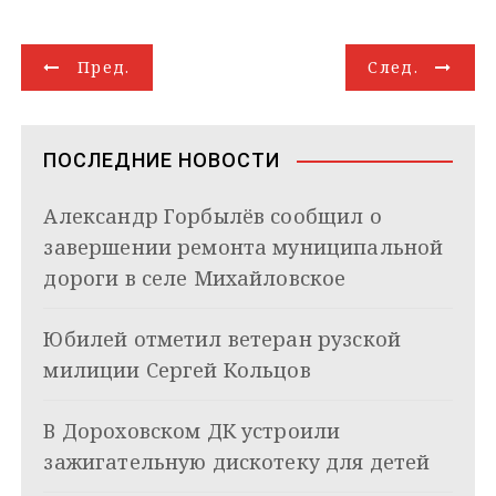
e
o
t
e
k
g
i
р
g
k
s
r
e
g
l
а
Н
r
l
A
d
e
в
Пред.
След.
a
a
p
I
r
и
а
m
s
p
n
т
s
ь
в
n
ПОСЛЕДНИЕ НОВОСТИ
i
и
k
Александр Горбылёв сообщил о
i
г
завершении ремонта муниципальной
а
дороги в селе Михайловское
ц
Юбилей отметил ветеран рузской
и
милиции Сергей Кольцов
я
В Дороховском ДК устроили
п
зажигательную дискотеку для детей
о