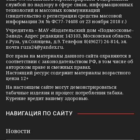
r
l
a
службой по надзору в сфере связи, информационных
технологий и массовых коммуникаций
a
a
k
(свидетельство о регистрации средства массовой
m
s
t
информации Эл № ФС77-74408 от 23 ноября 2018 г.)
s
e
Учредитель – МАУ «Издательский дом «Подмосковье-
Запад». Адрес редакции: 143103, Московская область,
n
г.Руза, ул.Солнцева, д.9. Телефон 8(49627) 24-814, эл.
i
почта
ruza24@yandex.ru
.
k
Все права на материалы данного сайта охраняются в
соответствии с законодательством РФ, в том числе об
i
авторском праве и смежных правах.
Настоящий ресурс содержит материалы возрастного
ценза 12+
На настоящем сайте могут демонстрироваться
табачные изделия и процесс потребления табака.
Курение вредит вашему здоровью.
НАВИГАЦИЯ ПО САЙТУ
Новости