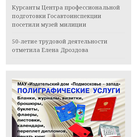
з
Курсанты Центра профессиональной
подготовки Госавтоинспекции
а
посетили музей милиции
п
и
50-летие трудовой деятельности
отметила Елена Дроздова
с
я
м