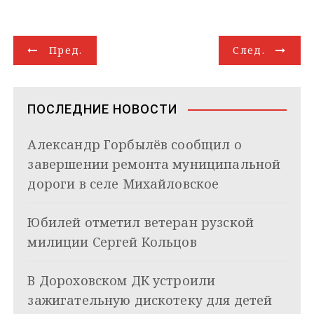
l
n
a
b
n
o
a
п
e
o
t
e
k
g
i
р
g
k
s
r
e
g
l
а
Н
r
l
A
d
e
в
Пред.
След.
a
a
p
I
r
и
а
m
s
p
n
т
s
ь
в
n
ПОСЛЕДНИЕ НОВОСТИ
i
и
k
Александр Горбылёв сообщил о
i
г
завершении ремонта муниципальной
а
дороги в селе Михайловское
ц
Юбилей отметил ветеран рузской
и
милиции Сергей Кольцов
я
В Дороховском ДК устроили
п
зажигательную дискотеку для детей