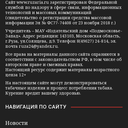
Сайт
www.ruzaria.ru
зарегистрирован Федеральной
r
l
a
службой по надзору в сфере связи, информационных
технологий и массовых коммуникаций
a
a
k
(свидетельство о регистрации средства массовой
m
s
t
информации Эл № ФС77-74408 от 23 ноября 2018 г.)
s
e
Учредитель – МАУ «Издательский дом «Подмосковье-
Запад». Адрес редакции: 143103, Московская область,
n
г.Руза, ул.Солнцева, д.9. Телефон 8(49627) 24-814, эл.
i
почта
ruza24@yandex.ru
.
k
Все права на материалы данного сайта охраняются в
соответствии с законодательством РФ, в том числе об
i
авторском праве и смежных правах.
Настоящий ресурс содержит материалы возрастного
ценза 12+
На настоящем сайте могут демонстрироваться
табачные изделия и процесс потребления табака.
Курение вредит вашему здоровью.
НАВИГАЦИЯ ПО САЙТУ
Новости