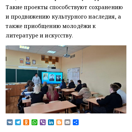
Такие проекты способствуют сохранению
и продвижению культурного наследия, а
также приобщению молодёжи к
литературе и искусству.
V
T
O
W
V
L
B
E
О
K
e
d
h
i
i
l
m
т