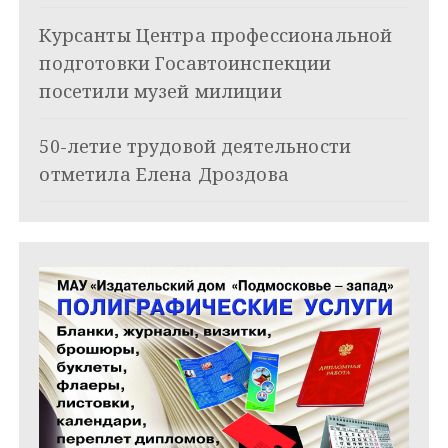
о
з
Курсанты Центра профессиональной
подготовки Госавтоинспекции
а
посетили музей милиции
п
и
50-летие трудовой деятельности
отметила Елена Дроздова
с
я
м