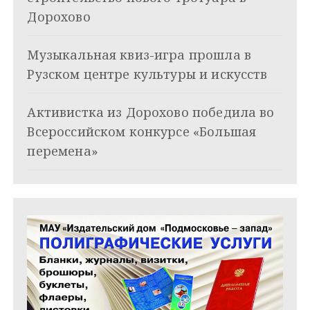
о
Дорохово
з
Музыкальная квиз-игра прошла в
а
Рузском центре культуры и искусств
п
и
Активистка из Дорохово победила во
Всероссийском конкурсе «Большая
с
перемена»
я
м