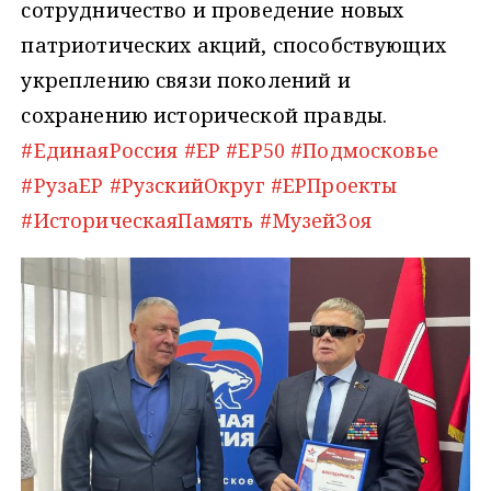
сотрудничество и проведение новых
патриотических акций, способствующих
укреплению связи поколений и
сохранению исторической правды.
#ЕдинаяРоссия
#ЕР
#ЕР50
#Подмосковье
#РузаЕР
#РузскийОкруг
#ЕРПроекты
#ИсторическаяПамять
#МузейЗоя