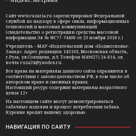
e
o
n
g
k
t
Сайт
www.ruzaria.ru
зарегистрирован Федеральной
r
l
a
службой по надзору в сфере связи, информационных
технологий и массовых коммуникаций
a
a
k
(свидетельство о регистрации средства массовой
m
s
t
информации Эл № ФС77-74408 от 23 ноября 2018 г.)
s
e
Учредитель – МАУ «Издательский дом «Подмосковье-
Запад». Адрес редакции: 143103, Московская область,
n
г.Руза, ул.Солнцева, д.9. Телефон 8(49627) 24-814, эл.
i
почта
ruza24@yandex.ru
.
k
Все права на материалы данного сайта охраняются в
соответствии с законодательством РФ, в том числе об
i
авторском праве и смежных правах.
Настоящий ресурс содержит материалы возрастного
ценза 12+
На настоящем сайте могут демонстрироваться
табачные изделия и процесс потребления табака.
Курение вредит вашему здоровью.
НАВИГАЦИЯ ПО САЙТУ