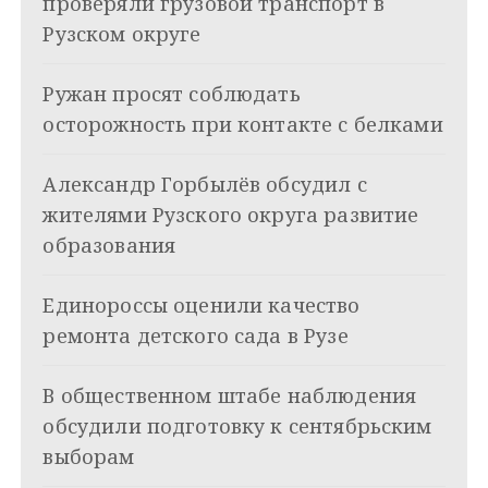
проверяли грузовой транспорт в
а
Рузском округе
ц
Ружан просят соблюдать
и
осторожность при контакте с белками
я
Александр Горбылёв обсудил с
п
жителями Рузского округа развитие
о
образования
з
Единороссы оценили качество
а
ремонта детского сада в Рузе
п
и
В общественном штабе наблюдения
обсудили подготовку к сентябрьским
с
выборам
я