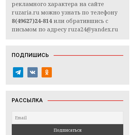
рекламного характера на сайте
ruzaria.ru можно узнать по телефону
8(49627)24-814
или обратившись с
письмом по адресу
ruza24@yandex.ru
ПОДПИШИСЬ
t
v
o
e
k
d
l
o
n
e
n
o
РАССЫЛКА
g
t
k
r
a
l
a
k
a
m
t
s