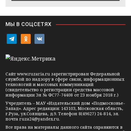
e
s
n
i
МЫ В СОЦСЕТЯХ
k
i
t
o
v
e
d
k
l
n
o
e
o
n
g
k
t
Сайт
www.ruzaria.ru
зарегистрирован Федеральной
r
l
a
службой по надзору в сфере связи, информационных
технологий и массовых коммуникаций
a
a
k
(свидетельство о регистрации средства массовой
m
s
t
информации Эл № ФС77-74408 от 23 ноября 2018 г.)
s
e
Учредитель – МАУ «Издательский дом «Подмосковье-
Запад». Адрес редакции: 143103, Московская область,
n
г.Руза, ул.Солнцева, д.9. Телефон 8(49627) 24-814, эл.
i
почта
ruza24@yandex.ru
.
k
Все права на материалы данного сайта охраняются в