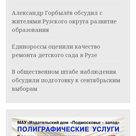
я
Александр Горбылёв обсудил с
п
жителями Рузского округа развитие
о
образования
з
Единороссы оценили качество
а
ремонта детского сада в Рузе
п
и
В общественном штабе наблюдения
обсудили подготовку к сентябрьским
с
выборам
я
м