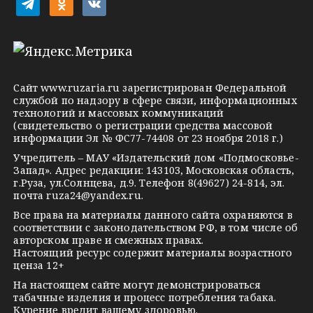
t
o
v
e
d
k
l
n
o
e
o
n
g
k
t
Сайт
www.ruzaria.ru
зарегистрирован Федеральной
r
l
a
службой по надзору в сфере связи, информационных
технологий и массовых коммуникаций
a
a
k
(свидетельство о регистрации средства массовой
m
s
t
информации Эл № ФС77-74408 от 23 ноября 2018 г.)
s
e
Учредитель – МАУ «Издательский дом «Подмосковье-
Запад». Адрес редакции: 143103, Московская область,
n
г.Руза, ул.Солнцева, д.9. Телефон 8(49627) 24-814, эл.
i
почта
ruza24@yandex.ru
.
k
Все права на материалы данного сайта охраняются в
соответствии с законодательством РФ, в том числе об
i
авторском праве и смежных правах.
Настоящий ресурс содержит материалы возрастного
ценза 12+
На настоящем сайте могут демонстрироваться
табачные изделия и процесс потребления табака.
Курение вредит вашему здоровью.