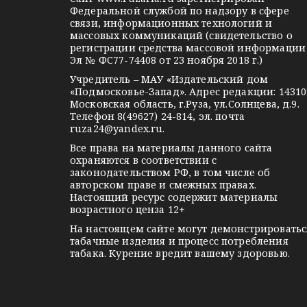
п
r
l
a
Федеральной службой по надзору в сфере
связи, информационных технологий и
a
a
k
о
массовых коммуникаций (свидетельство о
m
s
t
регистрации средства массовой информации
з
Эл № ФС77-74408 от 23 ноября 2018 г.)
s
e
Учредитель – МАУ «Издательский дом
а
n
«Подмосковье-Запад». Адрес редакции: 14310
i
Московская область, г.Руза, ул.Солнцева, д.9.
п
Телефон 8(49627) 24-814, эл. почта
k
ruza24@yandex.ru
.
и
i
Все права на материалы данного сайта
охраняются в соответствии с
с
законодательством РФ, в том числе об
авторском праве и смежных правах.
я
Настоящий ресурс содержит материалы
возрастного ценза 12+
м
На настоящем сайте могут демонстрироватьс
табачные изделия и процесс потребления
табака. Курение вредит вашему здоровью.