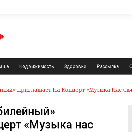
иша
Недвижимость
Здоровье
Рассылка
йный» Приглашает На Концерт «Музыка Нас Св
билейный»
церт «Музыка нас