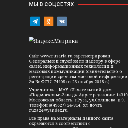
г
МЫ В СОЦСЕТЯХ
а
t
o
v
ц
e
d
k
l
n
o
и
e
o
n
я
g
k
t
Сайт
www.ruzaria.ru
зарегистрирован
п
r
l
a
Федеральной службой по надзору в сфере
связи, информационных технологий и
a
a
k
о
массовых коммуникаций (свидетельство о
m
s
t
регистрации средства массовой информации
з
Эл № ФС77-74408 от 23 ноября 2018 г.)
s
e
Учредитель – МАУ «Издательский дом
а
n
«Подмосковье-Запад». Адрес редакции: 14310
i
Московская область, г.Руза, ул.Солнцева, д.9.
п
Телефон 8(49627) 24-814, эл. почта
k
ruza24@yandex.ru
.
и
i
Все права на материалы данного сайта
охраняются в соответствии с
с