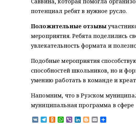
Саввина, которая помогла организо
потенциал ребят в нужное русло.
Положительные отзывы
участник
мероприятия. Ребята поделились с
увлекательность формата и полезн
Подобные мероприятия способствую
способностей школьников, но и фо
умению работать в команде и креа
Напомним, что в Рузском муниципа
муниципальная программа в сфере 
V
T
O
W
V
L
B
E
О
K
e
d
h
i
i
l
m
т
l
n
a
b
n
o
a
п