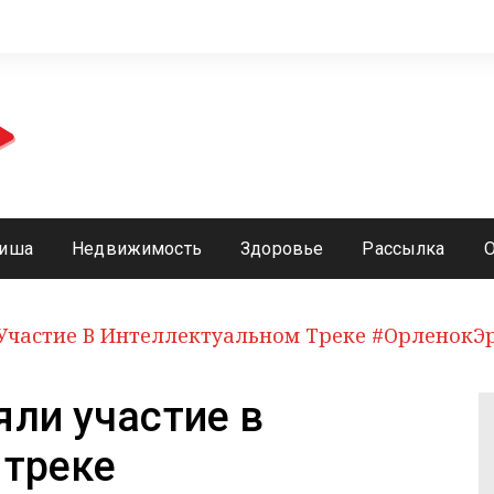
иша
Недвижимость
Здоровье
Рассылка
Участие В Интеллектуальном Треке #ОрленокЭ
ли участие в
 треке