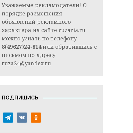
Уважаемые рекламодатели! О
порядке размещения
объявлений рекламного
характера на сайте ruzaria.ru
можно узнать по телефону
8(49627)24-814
или обратившись с
письмом по адресу
ruza24@yandex.ru
ПОДПИШИСЬ
t
v
o
e
k
d