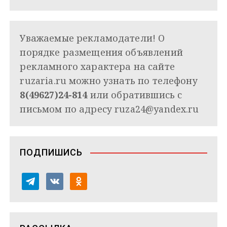
Уважаемые рекламодатели! О
порядке размещения объявлений
рекламного характера на сайте
ruzaria.ru можно узнать по телефону
8(49627)24-814
или обратившись с
письмом по адресу
ruza24@yandex.ru
ПОДПИШИСЬ
t
v
o
e
k
d
l
o
n
e
n
o