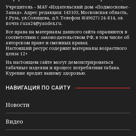
s
e
Учредитель – МАУ «Издательский дом «Подмосковье-
Запад». Адрес редакции: 143103, Московская область,
n
г.Руза, ул.Солнцева, д.9. Телефон 8(49627) 24-814, эл.
i
почта
ruza24@yandex.ru
.
k
Все права на материалы данного сайта охраняются в
соответствии с законодательством РФ, в том числе об
i
авторском праве и смежных правах.
Настоящий ресурс содержит материалы возрастного
ценза 12+
На настоящем сайте могут демонстрироваться
табачные изделия и процесс потребления табака.
Курение вредит вашему здоровью.
НАВИГАЦИЯ ПО САЙТУ
Новости
Видео