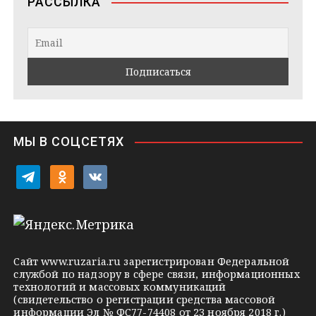
РАССЫЛКА
g
t
k
r
a
l
a
k
a
m
t
s
e
s
n
i
МЫ В СОЦСЕТЯХ
k
i
t
o
v
e
d
k
l
n
o
e
o
n
g
k
t
Сайт
www.ruzaria.ru
зарегистрирован Федеральной
r
l
a
службой по надзору в сфере связи, информационных
технологий и массовых коммуникаций
a
a
k
(свидетельство о регистрации средства массовой
m
s
t
информации Эл № ФС77-74408 от 23 ноября 2018 г.)