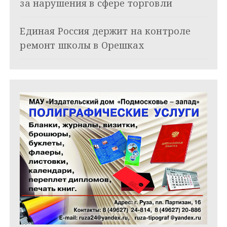
за нарушения в сфере торговли
с
я
Единая Россия держит на контроле
ремонт школы в Орешках
м