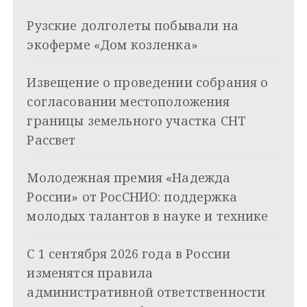
и
k
Рузские долголеты побывали на
i
г
экоферме «Дом козленка»
а
Извещение о проведении собрания о
ц
согласовании местоположения
и
границы земельного участка СНТ
я
Рассвет
п
Молодежная премия «Надежда
о
России» от РосСНИО: поддержка
з
молодых талантов в науке и технике
а
С 1 сентября 2026 года в России
п
изменятся правила
и
административной ответственности