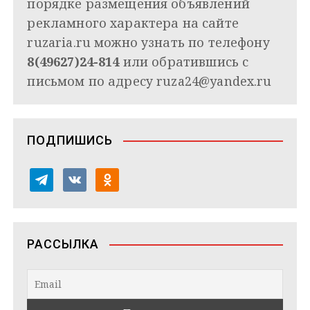
порядке размещения объявлений
рекламного характера на сайте
ruzaria.ru можно узнать по телефону
8(49627)24-814
или обратившись с
письмом по адресу
ruza24@yandex.ru
ПОДПИШИСЬ
t
v
o
e
k
d
l
o
n
e
n
o
РАССЫЛКА
g
t
k
r
a
l
a
k
a