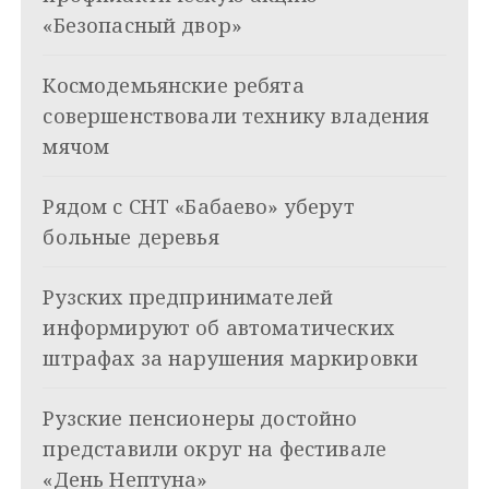
а
«Безопасный двор»
ц
Космодемьянские ребята
и
совершенствовали технику владения
я
мячом
п
Рядом с СНТ «Бабаево» уберут
о
больные деревья
з
Рузских предпринимателей
а
информируют об автоматических
п
штрафах за нарушения маркировки
и
Рузские пенсионеры достойно
с
представили округ на фестивале
я
«День Нептуна»