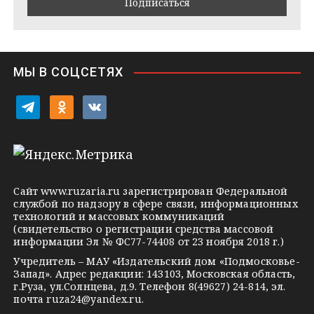
m
t
s
e
s
n
i
МЫ В СОЦСЕТЯХ
k
i
t
o
v
e
d
k
l
n
o
e
o
n
g
k
t
Сайт
www.ruzaria.ru
зарегистрирован Федеральной
r
l
a
службой по надзору в сфере связи, информационных
технологий и массовых коммуникаций
a
a
k
(свидетельство о регистрации средства массовой
m
s
t
информации Эл № ФС77-74408 от 23 ноября 2018 г.)
s
e
Учредитель – МАУ «Издательский дом «Подмосковье-
Запад». Адрес редакции: 143103, Московская область,
n
г.Руза, ул.Солнцева, д.9. Телефон 8(49627) 24-814, эл.
i
почта
ruza24@yandex.ru
.